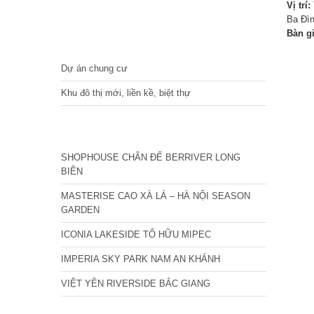
Vị trí:
Ba Đìn
Bàn g
DỰ ÁN
Dự án chung cư
Khu đô thị mới, liền kề, biệt thự
CÁC DỰ ÁN MỚI NHẤT
SHOPHOUSE CHÂN ĐẾ BERRIVER LONG
BIÊN
MASTERISE CAO XÀ LÁ – HÀ NỘI SEASON
GARDEN
ICONIA LAKESIDE TỐ HỮU MIPEC
IMPERIA SKY PARK NAM AN KHÁNH
VIỆT YÊN RIVERSIDE BẮC GIANG