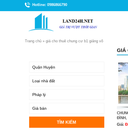
Hotline: 0986866790
Trang chủ
»
giá cho thuê chung cư b1 giảng võ
GIÁ
TÌM KIẾM
CHUNG
ĐÌNH,
Giá:
Đ