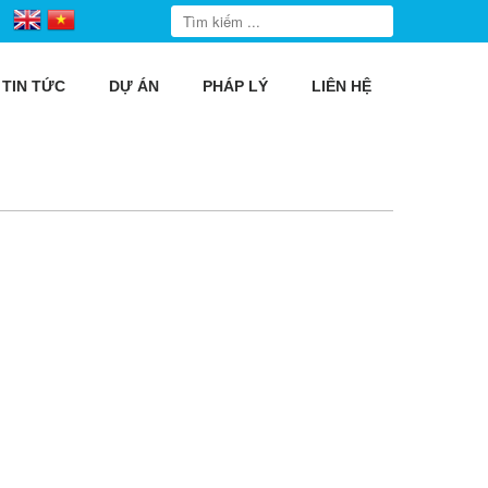
TIN TỨC
DỰ ÁN
PHÁP LÝ
LIÊN HỆ