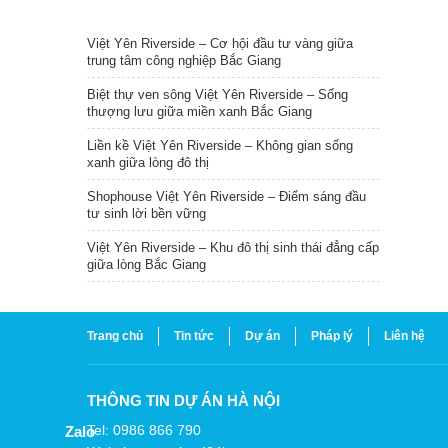
TIN NỔI BẬT
Việt Yên Riverside – Cơ hội đầu tư vàng giữa
trung tâm công nghiệp Bắc Giang
Biệt thự ven sông Việt Yên Riverside – Sống
thượng lưu giữa miền xanh Bắc Giang
Liền kề Việt Yên Riverside – Không gian sống
xanh giữa lòng đô thị
Shophouse Việt Yên Riverside – Điểm sáng đầu
tư sinh lời bền vững
Việt Yên Riverside – Khu đô thị sinh thái đẳng cấp
giữa lòng Bắc Giang
Trang chủ
Tin tức
Dự án
Pháp lý
Liên hệ
THÔNG TIN DỰ ÁN HÀ NỘI
Tel: 0986 866 790
Zalo