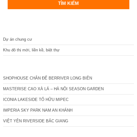
DỰ ÁN
Dự án chung cư
Khu đô thị mới, liền kề, biệt thự
CÁC DỰ ÁN MỚI NHẤT
SHOPHOUSE CHÂN ĐẾ BERRIVER LONG BIÊN
MASTERISE CAO XÀ LÁ – HÀ NỘI SEASON GARDEN
ICONIA LAKESIDE TỐ HỮU MIPEC
IMPERIA SKY PARK NAM AN KHÁNH
VIỆT YÊN RIVERSIDE BẮC GIANG