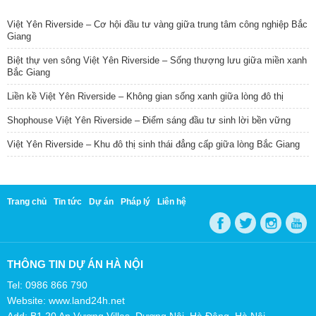
TIN NỔI BẬT
Việt Yên Riverside – Cơ hội đầu tư vàng giữa trung tâm công nghiệp Bắc
Giang
Biệt thự ven sông Việt Yên Riverside – Sống thượng lưu giữa miền xanh
Bắc Giang
Liền kề Việt Yên Riverside – Không gian sống xanh giữa lòng đô thị
Shophouse Việt Yên Riverside – Điểm sáng đầu tư sinh lời bền vững
Việt Yên Riverside – Khu đô thị sinh thái đẳng cấp giữa lòng Bắc Giang
Trang chủ
Tin tức
Dự án
Pháp lý
Liên hệ
THÔNG TIN DỰ ÁN HÀ NỘI
Tel: 0986 866 790
Website: www.land24h.net