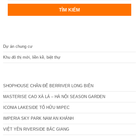
DỰ ÁN
Dự án chung cư
Khu đô thị mới, liền kề, biệt thự
CÁC DỰ ÁN MỚI NHẤT
SHOPHOUSE CHÂN ĐẾ BERRIVER LONG BIÊN
MASTERISE CAO XÀ LÁ – HÀ NỘI SEASON GARDEN
ICONIA LAKESIDE TỐ HỮU MIPEC
IMPERIA SKY PARK NAM AN KHÁNH
VIỆT YÊN RIVERSIDE BẮC GIANG