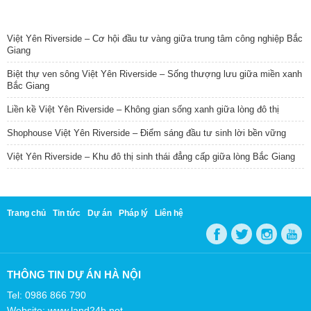
TIN NỔI BẬT
Việt Yên Riverside – Cơ hội đầu tư vàng giữa trung tâm công nghiệp Bắc
Giang
Biệt thự ven sông Việt Yên Riverside – Sống thượng lưu giữa miền xanh
Bắc Giang
Liền kề Việt Yên Riverside – Không gian sống xanh giữa lòng đô thị
Shophouse Việt Yên Riverside – Điểm sáng đầu tư sinh lời bền vững
Việt Yên Riverside – Khu đô thị sinh thái đẳng cấp giữa lòng Bắc Giang
Trang chủ
Tin tức
Dự án
Pháp lý
Liên hệ
THÔNG TIN DỰ ÁN HÀ NỘI
Tel: 0986 866 790
Website: www.land24h.net