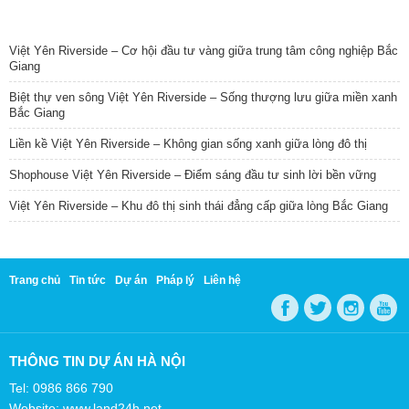
TIN NỔI BẬT
Việt Yên Riverside – Cơ hội đầu tư vàng giữa trung tâm công nghiệp Bắc
Giang
Biệt thự ven sông Việt Yên Riverside – Sống thượng lưu giữa miền xanh
Bắc Giang
Liền kề Việt Yên Riverside – Không gian sống xanh giữa lòng đô thị
Shophouse Việt Yên Riverside – Điểm sáng đầu tư sinh lời bền vững
Việt Yên Riverside – Khu đô thị sinh thái đẳng cấp giữa lòng Bắc Giang
Trang chủ
Tin tức
Dự án
Pháp lý
Liên hệ
THÔNG TIN DỰ ÁN HÀ NỘI
Tel: 0986 866 790
Website: www.land24h.net