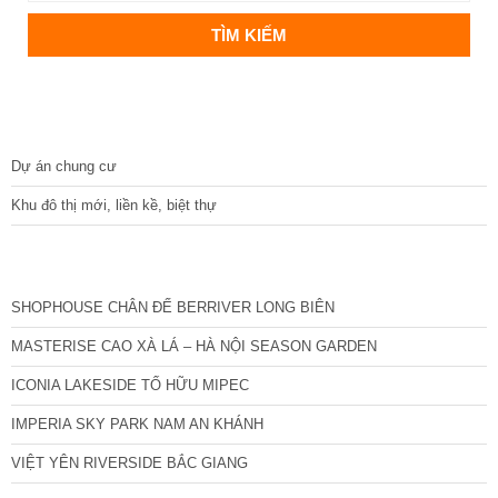
DỰ ÁN
Dự án chung cư
Khu đô thị mới, liền kề, biệt thự
CÁC DỰ ÁN MỚI NHẤT
SHOPHOUSE CHÂN ĐẾ BERRIVER LONG BIÊN
MASTERISE CAO XÀ LÁ – HÀ NỘI SEASON GARDEN
ICONIA LAKESIDE TỐ HỮU MIPEC
IMPERIA SKY PARK NAM AN KHÁNH
VIỆT YÊN RIVERSIDE BẮC GIANG