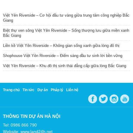
TIN NỔI BẬT
Việt Yên Riverside – Cơ hội đầu tư vàng giữa trung tâm công nghiệp Bắc
Giang
Biệt thự ven sông Việt Yên Riverside – Sống thượng lưu giữa miền xanh
Bắc Giang
Liền kề Việt Yên Riverside – Không gian sống xanh giữa lòng đô thị
Shophouse Việt Yên Riverside – Điểm sáng đầu tư sinh lời bền vững
Việt Yên Riverside – Khu đô thị sinh thái đẳng cấp giữa lòng Bắc Giang
Trang chủ
Tin tức
Dự án
Pháp lý
Liên hệ
THÔNG TIN DỰ ÁN HÀ NỘI
Tel: 0986 866 790
Website: www.land24h.net