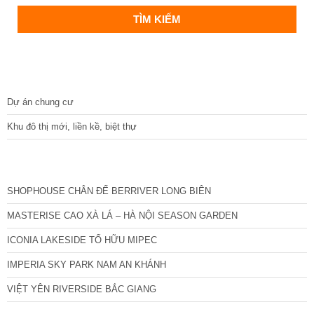
DỰ ÁN
Dự án chung cư
Khu đô thị mới, liền kề, biệt thự
CÁC DỰ ÁN MỚI NHẤT
SHOPHOUSE CHÂN ĐẾ BERRIVER LONG BIÊN
MASTERISE CAO XÀ LÁ – HÀ NỘI SEASON GARDEN
ICONIA LAKESIDE TỐ HỮU MIPEC
IMPERIA SKY PARK NAM AN KHÁNH
VIỆT YÊN RIVERSIDE BẮC GIANG