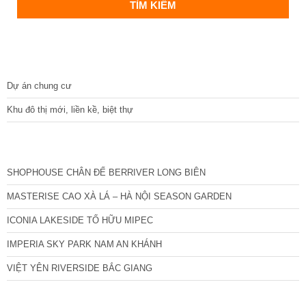
DỰ ÁN
Dự án chung cư
Khu đô thị mới, liền kề, biệt thự
CÁC DỰ ÁN MỚI NHẤT
SHOPHOUSE CHÂN ĐẾ BERRIVER LONG BIÊN
MASTERISE CAO XÀ LÁ – HÀ NỘI SEASON GARDEN
ICONIA LAKESIDE TỐ HỮU MIPEC
IMPERIA SKY PARK NAM AN KHÁNH
VIỆT YÊN RIVERSIDE BẮC GIANG
TIN NỔI BẬT