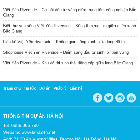
Việt Yên Riverside – Cơ hội đầu tư vàng giữa trung tâm công nghiệp Bắc
Giang
Biệt thự ven sông Việt Yên Riverside – Sống thượng lưu giữa miền xanh
Bắc Giang
Liền kề Việt Yên Riverside – Không gian sống xanh giữa lòng đô thị
Shophouse Việt Yên Riverside – Điểm sáng đầu tư sinh lời bền vững
Việt Yên Riverside – Khu đô thị sinh thái đẳng cấp giữa lòng Bắc Giang
Trang chủ
Tin tức
Dự án
Pháp lý
Liên hệ
THÔNG TIN DỰ ÁN HÀ NỘI
Tel: 0986 866 790
Website: www.land24h.net
Add: B1.20 An Vượng Villas, Dương Nội, Hà Đông, Hà Nội