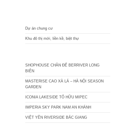
DỰ ÁN
Dự án chung cư
Khu đô thị mới, liền kề, biệt thự
CÁC DỰ ÁN MỚI NHẤT
SHOPHOUSE CHÂN ĐẾ BERRIVER LONG
BIÊN
MASTERISE CAO XÀ LÁ – HÀ NỘI SEASON
GARDEN
ICONIA LAKESIDE TỐ HỮU MIPEC
IMPERIA SKY PARK NAM AN KHÁNH
VIỆT YÊN RIVERSIDE BẮC GIANG