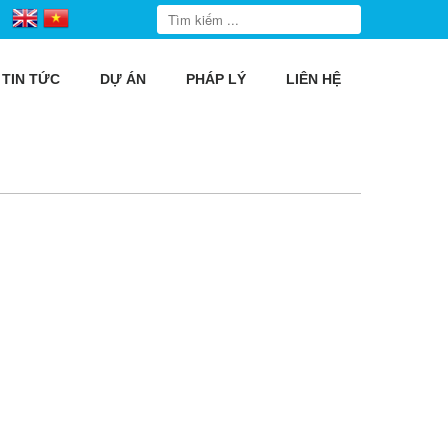
TIN TỨC
DỰ ÁN
PHÁP LÝ
LIÊN HỆ