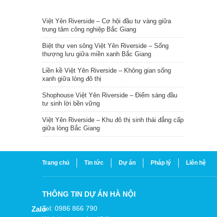
TIN NỔI BẬT
Việt Yên Riverside – Cơ hội đầu tư vàng giữa
trung tâm công nghiệp Bắc Giang
Biệt thự ven sông Việt Yên Riverside – Sống
thượng lưu giữa miền xanh Bắc Giang
Liền kề Việt Yên Riverside – Không gian sống
xanh giữa lòng đô thị
Shophouse Việt Yên Riverside – Điểm sáng đầu
tư sinh lời bền vững
Việt Yên Riverside – Khu đô thị sinh thái đẳng cấp
giữa lòng Bắc Giang
Trang chủ
Tin tức
Dự án
Pháp lý
Liên hệ
THÔNG TIN DỰ ÁN HÀ NỘI
Tel: 0986 866 790
Zalo