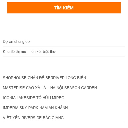
DỰ ÁN
Dự án chung cư
Khu đô thị mới, liền kề, biệt thự
CÁC DỰ ÁN MỚI NHẤT
SHOPHOUSE CHÂN ĐẾ BERRIVER LONG BIÊN
MASTERISE CAO XÀ LÁ – HÀ NỘI SEASON GARDEN
ICONIA LAKESIDE TỐ HỮU MIPEC
IMPERIA SKY PARK NAM AN KHÁNH
VIỆT YÊN RIVERSIDE BẮC GIANG