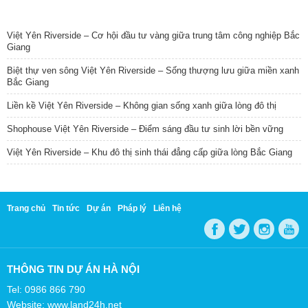
TIN NỔI BẬT
Việt Yên Riverside – Cơ hội đầu tư vàng giữa trung tâm công nghiệp Bắc
Giang
Biệt thự ven sông Việt Yên Riverside – Sống thượng lưu giữa miền xanh
Bắc Giang
Liền kề Việt Yên Riverside – Không gian sống xanh giữa lòng đô thị
Shophouse Việt Yên Riverside – Điểm sáng đầu tư sinh lời bền vững
Việt Yên Riverside – Khu đô thị sinh thái đẳng cấp giữa lòng Bắc Giang
Trang chủ
Tin tức
Dự án
Pháp lý
Liên hệ
THÔNG TIN DỰ ÁN HÀ NỘI
Tel: 0986 866 790
Website: www.land24h.net