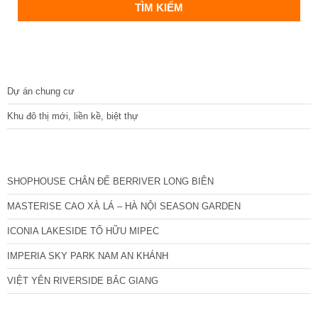
DỰ ÁN
Dự án chung cư
Khu đô thị mới, liền kề, biệt thự
CÁC DỰ ÁN MỚI NHẤT
SHOPHOUSE CHÂN ĐẾ BERRIVER LONG BIÊN
MASTERISE CAO XÀ LÁ – HÀ NỘI SEASON GARDEN
ICONIA LAKESIDE TỐ HỮU MIPEC
IMPERIA SKY PARK NAM AN KHÁNH
VIỆT YÊN RIVERSIDE BẮC GIANG