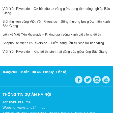
TIN NỔI BẬT
Việt Yên Riverside – Cơ hội đầu tư vàng giữa trung tâm công nghiệp Bắc
Giang
Biệt thự ven sông Việt Yên Riverside – Sống thượng lưu giữa miền xanh
Bắc Giang
Liền kề Việt Yên Riverside – Không gian sống xanh giữa lòng đô thị
Shophouse Việt Yên Riverside – Điểm sáng đầu tư sinh lời bền vững
Việt Yên Riverside – Khu đô thị sinh thái đẳng cấp giữa lòng Bắc Giang
Trang chủ
Tin tức
Dự án
Pháp lý
Liên hệ
THÔNG TIN DỰ ÁN HÀ NỘI
Tel: 0986 866 790
Website: www.land24h.net