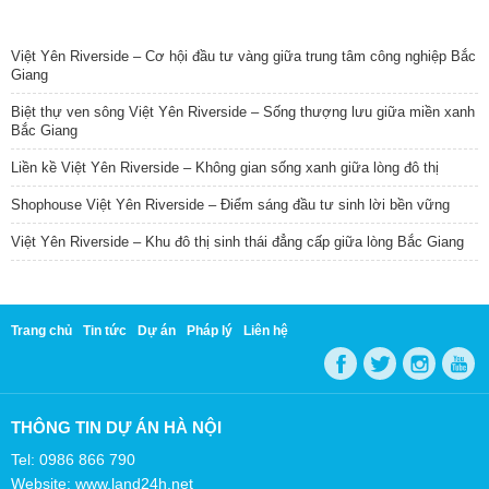
TIN NỔI BẬT
Việt Yên Riverside – Cơ hội đầu tư vàng giữa trung tâm công nghiệp Bắc
Giang
Biệt thự ven sông Việt Yên Riverside – Sống thượng lưu giữa miền xanh
Bắc Giang
Liền kề Việt Yên Riverside – Không gian sống xanh giữa lòng đô thị
Shophouse Việt Yên Riverside – Điểm sáng đầu tư sinh lời bền vững
Việt Yên Riverside – Khu đô thị sinh thái đẳng cấp giữa lòng Bắc Giang
Trang chủ
Tin tức
Dự án
Pháp lý
Liên hệ
THÔNG TIN DỰ ÁN HÀ NỘI
Tel: 0986 866 790
Website: www.land24h.net