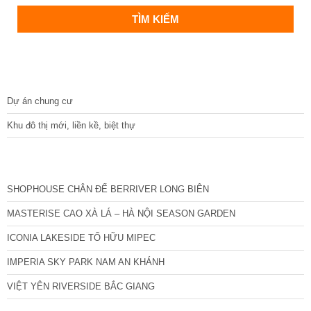
DỰ ÁN
Dự án chung cư
Khu đô thị mới, liền kề, biệt thự
CÁC DỰ ÁN MỚI NHẤT
SHOPHOUSE CHÂN ĐẾ BERRIVER LONG BIÊN
MASTERISE CAO XÀ LÁ – HÀ NỘI SEASON GARDEN
ICONIA LAKESIDE TỐ HỮU MIPEC
IMPERIA SKY PARK NAM AN KHÁNH
VIỆT YÊN RIVERSIDE BẮC GIANG