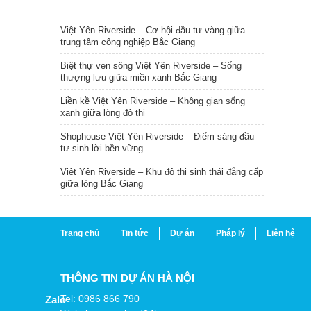
TIN NỔI BẬT
Việt Yên Riverside – Cơ hội đầu tư vàng giữa
trung tâm công nghiệp Bắc Giang
Biệt thự ven sông Việt Yên Riverside – Sống
thượng lưu giữa miền xanh Bắc Giang
Liền kề Việt Yên Riverside – Không gian sống
xanh giữa lòng đô thị
Shophouse Việt Yên Riverside – Điểm sáng đầu
tư sinh lời bền vững
Việt Yên Riverside – Khu đô thị sinh thái đẳng cấp
giữa lòng Bắc Giang
Trang chủ
Tin tức
Dự án
Pháp lý
Liên hệ
THÔNG TIN DỰ ÁN HÀ NỘI
Tel: 0986 866 790
Zalo