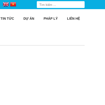
TIN TỨC
DỰ ÁN
PHÁP LÝ
LIÊN HỆ