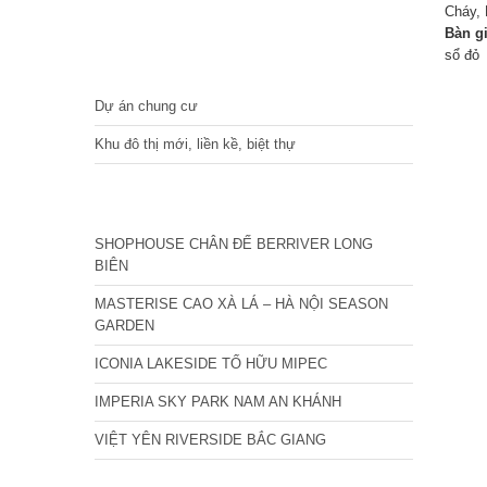
Cháy, 
Bàn g
sổ đỏ
DỰ ÁN
Dự án chung cư
Khu đô thị mới, liền kề, biệt thự
CÁC DỰ ÁN MỚI NHẤT
SHOPHOUSE CHÂN ĐẾ BERRIVER LONG
BIÊN
MASTERISE CAO XÀ LÁ – HÀ NỘI SEASON
GARDEN
ICONIA LAKESIDE TỐ HỮU MIPEC
IMPERIA SKY PARK NAM AN KHÁNH
VIỆT YÊN RIVERSIDE BẮC GIANG