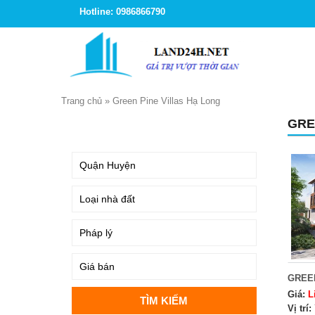
Hotline: 0986866790
Trang chủ
»
Green Pine Villas Hạ Long
GRE
TÌM KIẾM
GREEN
Giá:
L
Vị trí: