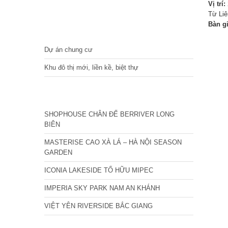
Vị trí:
Từ Li
Bàn g
DỰ ÁN
Dự án chung cư
Khu đô thị mới, liền kề, biệt thự
CÁC DỰ ÁN MỚI NHẤT
SHOPHOUSE CHÂN ĐẾ BERRIVER LONG
BIÊN
MASTERISE CAO XÀ LÁ – HÀ NỘI SEASON
GARDEN
ICONIA LAKESIDE TỐ HỮU MIPEC
IMPERIA SKY PARK NAM AN KHÁNH
VIỆT YÊN RIVERSIDE BẮC GIANG