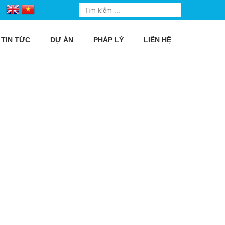
TIN TỨC
DỰ ÁN
PHÁP LÝ
LIÊN HỆ