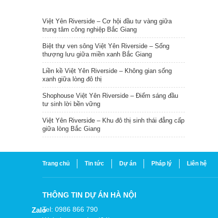
TIN NỔI BẬT
Việt Yên Riverside – Cơ hội đầu tư vàng giữa
trung tâm công nghiệp Bắc Giang
Biệt thự ven sông Việt Yên Riverside – Sống
thượng lưu giữa miền xanh Bắc Giang
Liền kề Việt Yên Riverside – Không gian sống
xanh giữa lòng đô thị
Shophouse Việt Yên Riverside – Điểm sáng đầu
tư sinh lời bền vững
Việt Yên Riverside – Khu đô thị sinh thái đẳng cấp
giữa lòng Bắc Giang
Trang chủ
Tin tức
Dự án
Pháp lý
Liên hệ
THÔNG TIN DỰ ÁN HÀ NỘI
Tel: 0986 866 790
Zalo