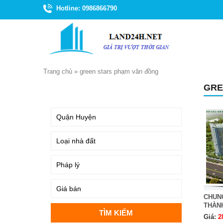
Hotline: 0986866790
Trang chủ
»
green stars phạm văn đồng
GRE
TÌM KIẾM
CHUN
THÀN
Giá:
2