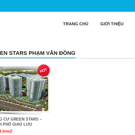
TRANG CHỦ
GIỚI THIỆU
EN STARS PHẠM VĂN ĐỒNG
G CƯ GREEN STARS –
H PHỐ GIAO LƯU
8 tr/m2