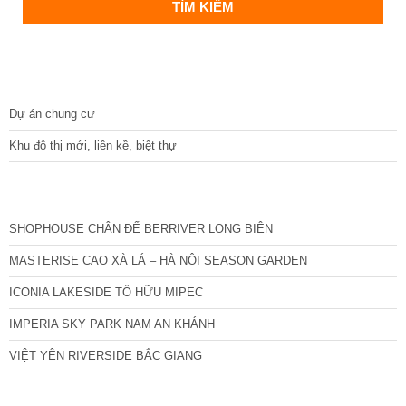
DỰ ÁN
Dự án chung cư
Khu đô thị mới, liền kề, biệt thự
CÁC DỰ ÁN MỚI NHẤT
SHOPHOUSE CHÂN ĐẾ BERRIVER LONG BIÊN
MASTERISE CAO XÀ LÁ – HÀ NỘI SEASON GARDEN
ICONIA LAKESIDE TỐ HỮU MIPEC
IMPERIA SKY PARK NAM AN KHÁNH
VIỆT YÊN RIVERSIDE BẮC GIANG
TIN NỔI BẬT