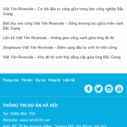
Việt Yên Riverside – Cơ hội đầu tư vàng giữa trung tâm công nghiệp Bắc
Giang
Biệt thự ven sông Việt Yên Riverside – Sống thượng lưu giữa miền xanh
Bắc Giang
Liền kề Việt Yên Riverside – Không gian sống xanh giữa lòng đô thị
Shophouse Việt Yên Riverside – Điểm sáng đầu tư sinh lời bền vững
Việt Yên Riverside – Khu đô thị sinh thái đẳng cấp giữa lòng Bắc Giang
Trang chủ
Tin tức
Dự án
Pháp lý
Liên hệ
THÔNG TIN DỰ ÁN HÀ NỘI
Tel: 0986 866 790
Website: www.land24h.net
Add: B1.20 An Vượng Villas, Dương Nội, Hà Đông, Hà Nội