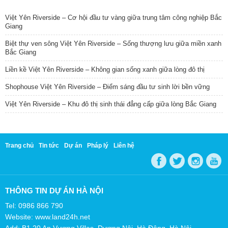
TIN NỔI BẬT
Việt Yên Riverside – Cơ hội đầu tư vàng giữa trung tâm công nghiệp Bắc
Giang
Biệt thự ven sông Việt Yên Riverside – Sống thượng lưu giữa miền xanh
Bắc Giang
Liền kề Việt Yên Riverside – Không gian sống xanh giữa lòng đô thị
Shophouse Việt Yên Riverside – Điểm sáng đầu tư sinh lời bền vững
Việt Yên Riverside – Khu đô thị sinh thái đẳng cấp giữa lòng Bắc Giang
Trang chủ
Tin tức
Dự án
Pháp lý
Liên hệ
THÔNG TIN DỰ ÁN HÀ NỘI
Tel: 0986 866 790
Website: www.land24h.net