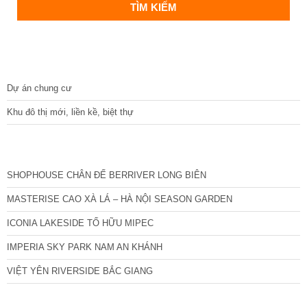
DỰ ÁN
Dự án chung cư
Khu đô thị mới, liền kề, biệt thự
CÁC DỰ ÁN MỚI NHẤT
SHOPHOUSE CHÂN ĐẾ BERRIVER LONG BIÊN
MASTERISE CAO XÀ LÁ – HÀ NỘI SEASON GARDEN
ICONIA LAKESIDE TỐ HỮU MIPEC
IMPERIA SKY PARK NAM AN KHÁNH
VIỆT YÊN RIVERSIDE BẮC GIANG