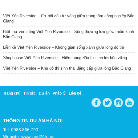
TIN NỔI BẬT
Việt Yên Riverside – Cơ hội đầu tư vàng giữa trung tâm công nghiệp Bắc
Giang
Biệt thự ven sông Việt Yên Riverside – Sống thượng lưu giữa miền xanh
Bắc Giang
Liền kề Việt Yên Riverside – Không gian sống xanh giữa lòng đô thị
Shophouse Việt Yên Riverside – Điểm sáng đầu tư sinh lời bền vững
Việt Yên Riverside – Khu đô thị sinh thái đẳng cấp giữa lòng Bắc Giang
Trang chủ
Tin tức
Dự án
Pháp lý
Liên hệ
THÔNG TIN DỰ ÁN HÀ NỘI
Tel: 0986 866 790
Website: www.land24h.net