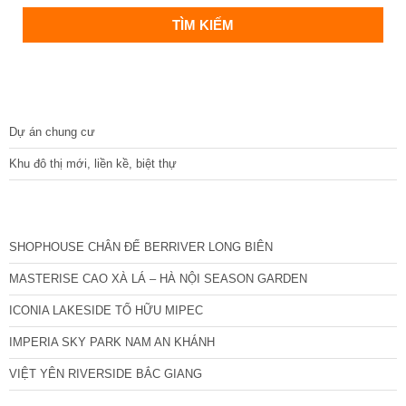
DỰ ÁN
Dự án chung cư
Khu đô thị mới, liền kề, biệt thự
CÁC DỰ ÁN MỚI NHẤT
SHOPHOUSE CHÂN ĐẾ BERRIVER LONG BIÊN
MASTERISE CAO XÀ LÁ – HÀ NỘI SEASON GARDEN
ICONIA LAKESIDE TỐ HỮU MIPEC
IMPERIA SKY PARK NAM AN KHÁNH
VIỆT YÊN RIVERSIDE BẮC GIANG