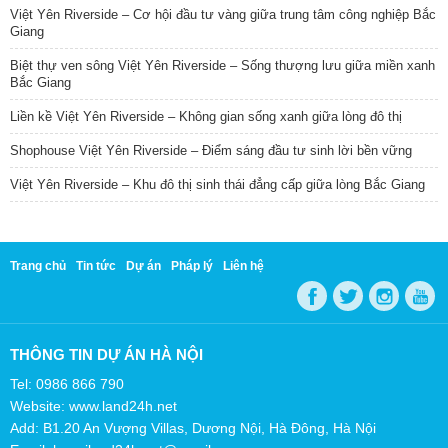
Việt Yên Riverside – Cơ hội đầu tư vàng giữa trung tâm công nghiệp Bắc
Giang
Biệt thự ven sông Việt Yên Riverside – Sống thượng lưu giữa miền xanh
Bắc Giang
Liền kề Việt Yên Riverside – Không gian sống xanh giữa lòng đô thị
Shophouse Việt Yên Riverside – Điểm sáng đầu tư sinh lời bền vững
Việt Yên Riverside – Khu đô thị sinh thái đẳng cấp giữa lòng Bắc Giang
Trang chủ
Tin tức
Dự án
Pháp lý
Liên hệ
THÔNG TIN DỰ ÁN HÀ NỘI
Tel: 0986 866 790
Website: www.land24h.net
Add: B1.20 An Vượng Villas, Dương Nội, Hà Đông, Hà Nội