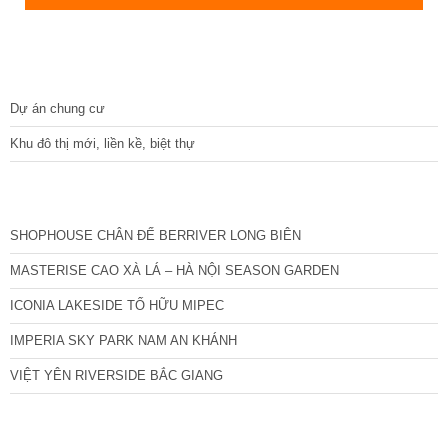
DỰ ÁN
Dự án chung cư
Khu đô thị mới, liền kề, biệt thự
CÁC DỰ ÁN MỚI NHẤT
SHOPHOUSE CHÂN ĐẾ BERRIVER LONG BIÊN
MASTERISE CAO XÀ LÁ – HÀ NỘI SEASON GARDEN
ICONIA LAKESIDE TỐ HỮU MIPEC
IMPERIA SKY PARK NAM AN KHÁNH
VIỆT YÊN RIVERSIDE BẮC GIANG
TIN NỔI BẬT