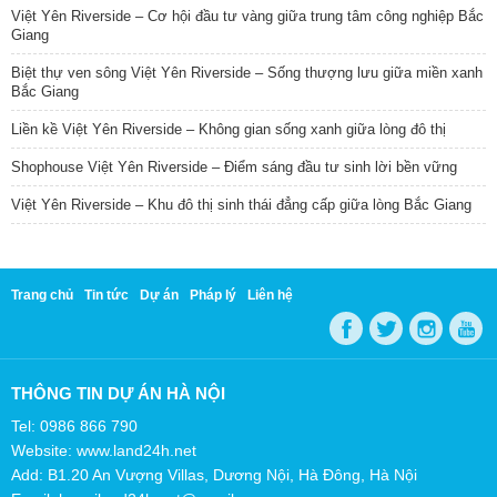
Việt Yên Riverside – Cơ hội đầu tư vàng giữa trung tâm công nghiệp Bắc
Giang
Biệt thự ven sông Việt Yên Riverside – Sống thượng lưu giữa miền xanh
Bắc Giang
Liền kề Việt Yên Riverside – Không gian sống xanh giữa lòng đô thị
Shophouse Việt Yên Riverside – Điểm sáng đầu tư sinh lời bền vững
Việt Yên Riverside – Khu đô thị sinh thái đẳng cấp giữa lòng Bắc Giang
Trang chủ
Tin tức
Dự án
Pháp lý
Liên hệ
THÔNG TIN DỰ ÁN HÀ NỘI
Tel: 0986 866 790
Website: www.land24h.net
Add: B1.20 An Vượng Villas, Dương Nội, Hà Đông, Hà Nội