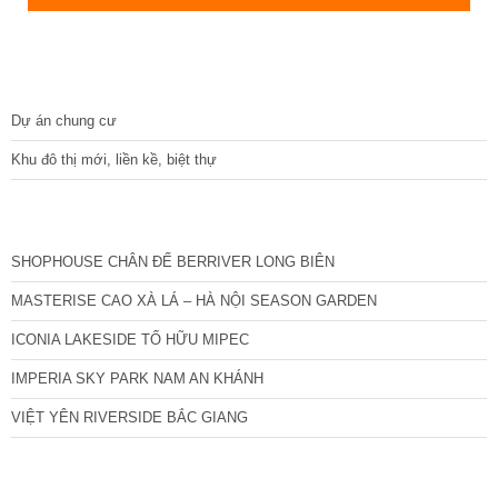
DỰ ÁN
Dự án chung cư
Khu đô thị mới, liền kề, biệt thự
CÁC DỰ ÁN MỚI NHẤT
SHOPHOUSE CHÂN ĐẾ BERRIVER LONG BIÊN
MASTERISE CAO XÀ LÁ – HÀ NỘI SEASON GARDEN
ICONIA LAKESIDE TỐ HỮU MIPEC
IMPERIA SKY PARK NAM AN KHÁNH
VIỆT YÊN RIVERSIDE BẮC GIANG
TIN NỔI BẬT