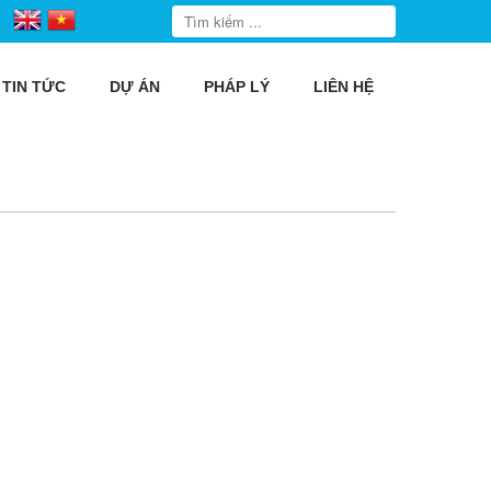
TIN TỨC
DỰ ÁN
PHÁP LÝ
LIÊN HỆ