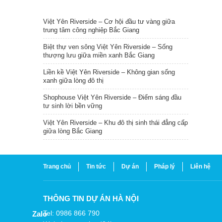
TIN NỔI BẬT
Việt Yên Riverside – Cơ hội đầu tư vàng giữa
trung tâm công nghiệp Bắc Giang
Biệt thự ven sông Việt Yên Riverside – Sống
thượng lưu giữa miền xanh Bắc Giang
Liền kề Việt Yên Riverside – Không gian sống
xanh giữa lòng đô thị
Shophouse Việt Yên Riverside – Điểm sáng đầu
tư sinh lời bền vững
Việt Yên Riverside – Khu đô thị sinh thái đẳng cấp
giữa lòng Bắc Giang
Trang chủ
Tin tức
Dự án
Pháp lý
Liên hệ
THÔNG TIN DỰ ÁN HÀ NỘI
Tel: 0986 866 790
Zalo