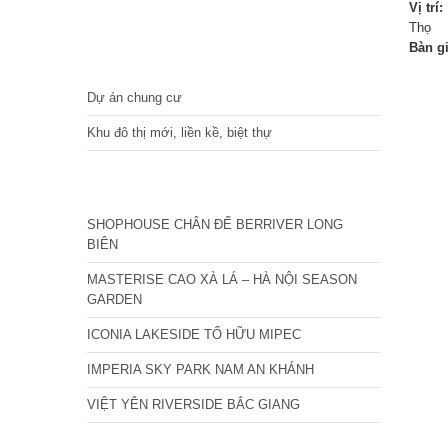
Vị trí:
Thọ
Bàn g
DỰ ÁN
Dự án chung cư
Khu đô thị mới, liền kề, biệt thự
CÁC DỰ ÁN MỚI NHẤT
SHOPHOUSE CHÂN ĐẾ BERRIVER LONG
BIÊN
MASTERISE CAO XÀ LÁ – HÀ NỘI SEASON
GARDEN
ICONIA LAKESIDE TỐ HỮU MIPEC
IMPERIA SKY PARK NAM AN KHÁNH
VIỆT YÊN RIVERSIDE BẮC GIANG