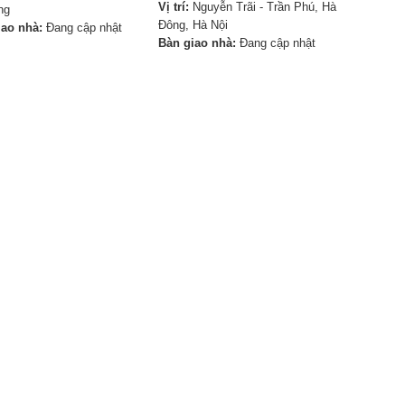
Vị trí:
Nguyễn Trãi - Trần Phú, Hà
ng
Đông, Hà Nội
iao nhà:
Đang cập nhật
Bàn giao nhà:
Đang cập nhật