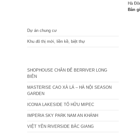
Hà Đô
Bàn g
DỰ ÁN
Dự án chung cư
Khu đô thị mới, liền kề, biệt thự
CÁC DỰ ÁN MỚI NHẤT
SHOPHOUSE CHÂN ĐẾ BERRIVER LONG
BIÊN
MASTERISE CAO XÀ LÁ – HÀ NỘI SEASON
GARDEN
ICONIA LAKESIDE TỐ HỮU MIPEC
IMPERIA SKY PARK NAM AN KHÁNH
VIỆT YÊN RIVERSIDE BẮC GIANG