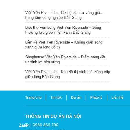
TIN NỔI BẬT
Việt Yên Riverside – Cơ hội đầu tư vàng giữa
trung tâm công nghiệp Bắc Giang
Biệt thự ven sông Việt Yên Riverside – Sống
thượng lưu giữa miền xanh Bắc Giang
Liền kề Việt Yên Riverside – Không gian sống
xanh giữa lòng đô thị
Shophouse Việt Yên Riverside – Điểm sáng đầu
tư sinh lời bền vững
Việt Yên Riverside – Khu đô thị sinh thái đẳng cấp
giữa lòng Bắc Giang
Trang chủ
Tin tức
Dự án
Pháp lý
Liên hệ
THÔNG TIN DỰ ÁN HÀ NỘI
Tel: 0986 866 790
Zalo