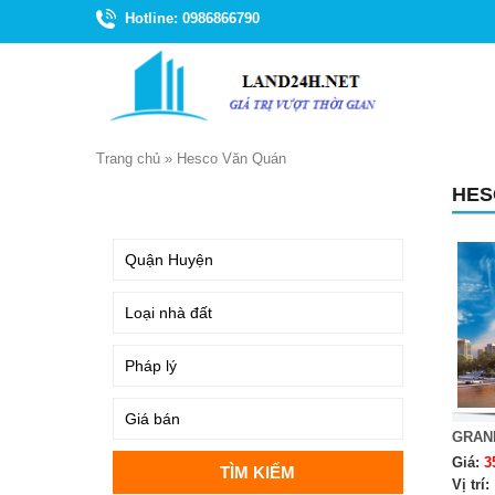
Hotline: 0986866790
Trang chủ
»
Hesco Văn Quán
HES
TÌM KIẾM
GRAN
Giá:
3
Vị trí: