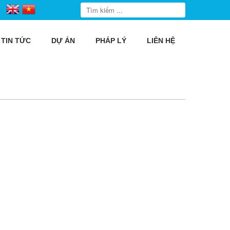
TIN TỨC
DỰ ÁN
PHÁP LÝ
LIÊN HỆ