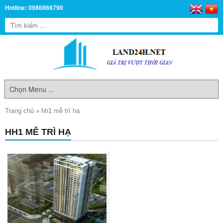
Hotline: 0986866790
Trang chủ
»
hh1 mễ trì hạ
HH1 MỄ TRÌ HẠ