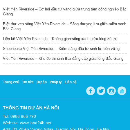
Việt Yên Riverside – Cơ hội đầu tư vàng giữa trung tâm công nghiệp Bắc
Giang
Biệt thự ven sông Việt Yên Riverside – Sống thượng lưu giữa miền xanh
Bắc Giang
Liền kề Việt Yên Riverside – Không gian sống xanh giữa lòng đô thị
Shophouse Việt Yên Riverside – Điểm sáng đầu tư sinh lời bền vững
Việt Yên Riverside – Khu đô thị sinh thái đẳng cấp giữa lòng Bắc Giang
Trang chủ
Tin tức
Dự án
Pháp lý
Liên hệ
THÔNG TIN DỰ ÁN HÀ NỘI
Tel: 0986 866 790
Website: www.land24h.net
Add: B1.20 An Vượng Villas, Dương Nội, Hà Đông, Hà Nội