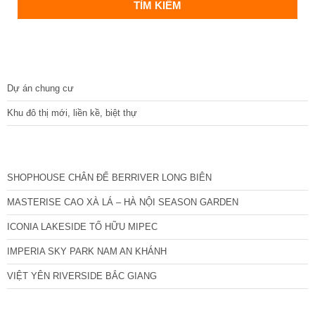
DỰ ÁN
Dự án chung cư
Khu đô thị mới, liền kề, biệt thự
CÁC DỰ ÁN MỚI NHẤT
SHOPHOUSE CHÂN ĐẾ BERRIVER LONG BIÊN
MASTERISE CAO XÀ LÁ – HÀ NỘI SEASON GARDEN
ICONIA LAKESIDE TỐ HỮU MIPEC
IMPERIA SKY PARK NAM AN KHÁNH
VIỆT YÊN RIVERSIDE BẮC GIANG
TIN NỔI BẬT