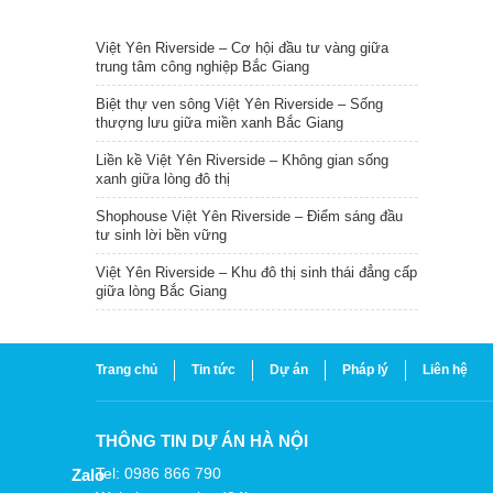
TIN NỔI BẬT
Việt Yên Riverside – Cơ hội đầu tư vàng giữa
trung tâm công nghiệp Bắc Giang
Biệt thự ven sông Việt Yên Riverside – Sống
thượng lưu giữa miền xanh Bắc Giang
Liền kề Việt Yên Riverside – Không gian sống
xanh giữa lòng đô thị
Shophouse Việt Yên Riverside – Điểm sáng đầu
tư sinh lời bền vững
Việt Yên Riverside – Khu đô thị sinh thái đẳng cấp
giữa lòng Bắc Giang
Trang chủ
Tin tức
Dự án
Pháp lý
Liên hệ
THÔNG TIN DỰ ÁN HÀ NỘI
Tel: 0986 866 790
Zalo