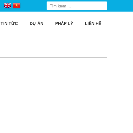
TIN TỨC
DỰ ÁN
PHÁP LÝ
LIÊN HỆ