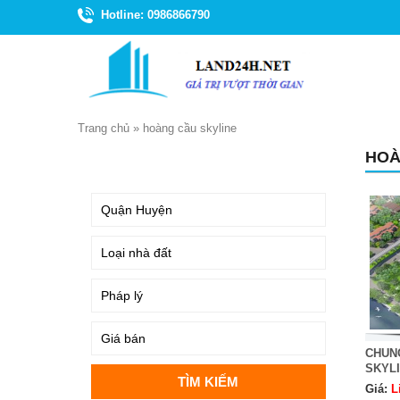
Hotline: 0986866790
Trang chủ
»
hoàng cầu skyline
HOÀ
TÌM KIẾM
CHUN
SKYL
Giá:
L