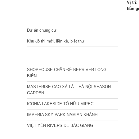
Vị trí:
Bàn g
DỰ ÁN
Dự án chung cư
Khu đô thị mới, liền kề, biệt thự
CÁC DỰ ÁN MỚI NHẤT
SHOPHOUSE CHÂN ĐẾ BERRIVER LONG
BIÊN
MASTERISE CAO XÀ LÁ – HÀ NỘI SEASON
GARDEN
ICONIA LAKESIDE TỐ HỮU MIPEC
IMPERIA SKY PARK NAM AN KHÁNH
VIỆT YÊN RIVERSIDE BẮC GIANG