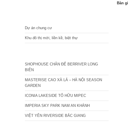
Bàn g
DỰ ÁN
Dự án chung cư
Khu đô thị mới, liền kề, biệt thự
CÁC DỰ ÁN MỚI NHẤT
SHOPHOUSE CHÂN ĐẾ BERRIVER LONG
BIÊN
MASTERISE CAO XÀ LÁ – HÀ NỘI SEASON
GARDEN
ICONIA LAKESIDE TỐ HỮU MIPEC
IMPERIA SKY PARK NAM AN KHÁNH
VIỆT YÊN RIVERSIDE BẮC GIANG