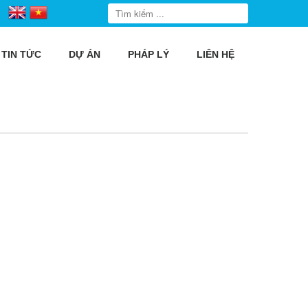
TIN TỨC
DỰ ÁN
PHÁP LÝ
LIÊN HỆ