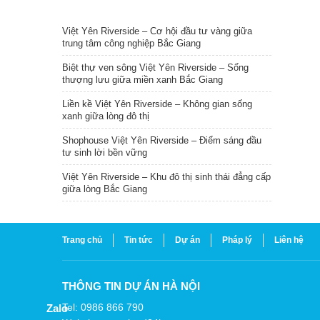
TIN NỔI BẬT
Việt Yên Riverside – Cơ hội đầu tư vàng giữa
trung tâm công nghiệp Bắc Giang
Biệt thự ven sông Việt Yên Riverside – Sống
thượng lưu giữa miền xanh Bắc Giang
Liền kề Việt Yên Riverside – Không gian sống
xanh giữa lòng đô thị
Shophouse Việt Yên Riverside – Điểm sáng đầu
tư sinh lời bền vững
Việt Yên Riverside – Khu đô thị sinh thái đẳng cấp
giữa lòng Bắc Giang
Trang chủ
Tin tức
Dự án
Pháp lý
Liên hệ
THÔNG TIN DỰ ÁN HÀ NỘI
Tel: 0986 866 790
Zalo