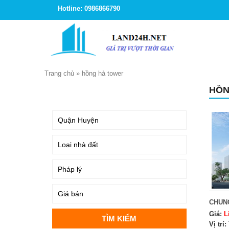
Hotline: 0986866790
Trang chủ
»
hồng hà tower
HỒN
TÌM KIẾM
CHUN
Giá:
L
Vị trí: