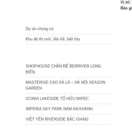
Vị trí:
Bàn g
DỰ ÁN
Dự án chung cư
Khu đô thị mới, liền kề, biệt thự
CÁC DỰ ÁN MỚI NHẤT
SHOPHOUSE CHÂN ĐẾ BERRIVER LONG
BIÊN
MASTERISE CAO XÀ LÁ – HÀ NỘI SEASON
GARDEN
ICONIA LAKESIDE TỐ HỮU MIPEC
IMPERIA SKY PARK NAM AN KHÁNH
VIỆT YÊN RIVERSIDE BẮC GIANG