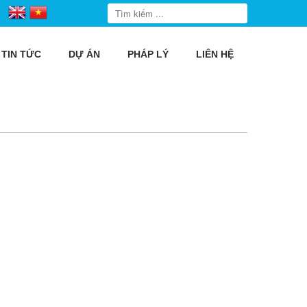
TIN TỨC
DỰ ÁN
PHÁP LÝ
LIÊN HỆ