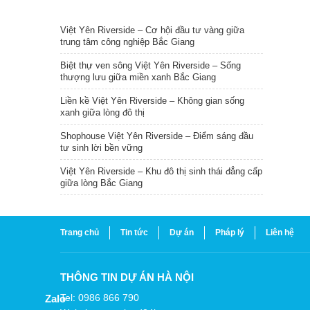
TIN NỔI BẬT
Việt Yên Riverside – Cơ hội đầu tư vàng giữa
trung tâm công nghiệp Bắc Giang
Biệt thự ven sông Việt Yên Riverside – Sống
thượng lưu giữa miền xanh Bắc Giang
Liền kề Việt Yên Riverside – Không gian sống
xanh giữa lòng đô thị
Shophouse Việt Yên Riverside – Điểm sáng đầu
tư sinh lời bền vững
Việt Yên Riverside – Khu đô thị sinh thái đẳng cấp
giữa lòng Bắc Giang
Trang chủ
Tin tức
Dự án
Pháp lý
Liên hệ
THÔNG TIN DỰ ÁN HÀ NỘI
Tel: 0986 866 790
Zalo