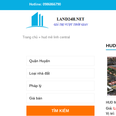
Hotline: 0986866790
Trang chủ
»
hud mê linh central
HUD
TÌM KIẾM
HUD 
Giá:
L
Vị trí: