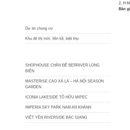
2, H M
Bàn g
DỰ ÁN
Dự án chung cư
Khu đô thị mới, liền kề, biệt thự
CÁC DỰ ÁN MỚI NHẤT
SHOPHOUSE CHÂN ĐẾ BERRIVER LONG
BIÊN
MASTERISE CAO XÀ LÁ – HÀ NỘI SEASON
GARDEN
ICONIA LAKESIDE TỐ HỮU MIPEC
IMPERIA SKY PARK NAM AN KHÁNH
VIỆT YÊN RIVERSIDE BẮC GIANG