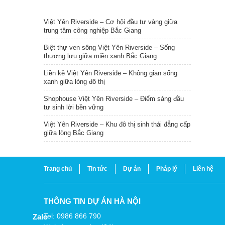
TIN NỔI BẬT
Việt Yên Riverside – Cơ hội đầu tư vàng giữa
trung tâm công nghiệp Bắc Giang
Biệt thự ven sông Việt Yên Riverside – Sống
thượng lưu giữa miền xanh Bắc Giang
Liền kề Việt Yên Riverside – Không gian sống
xanh giữa lòng đô thị
Shophouse Việt Yên Riverside – Điểm sáng đầu
tư sinh lời bền vững
Việt Yên Riverside – Khu đô thị sinh thái đẳng cấp
giữa lòng Bắc Giang
Trang chủ
Tin tức
Dự án
Pháp lý
Liên hệ
THÔNG TIN DỰ ÁN HÀ NỘI
Tel: 0986 866 790
Zalo