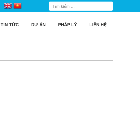
TIN TỨC
DỰ ÁN
PHÁP LÝ
LIÊN HỆ