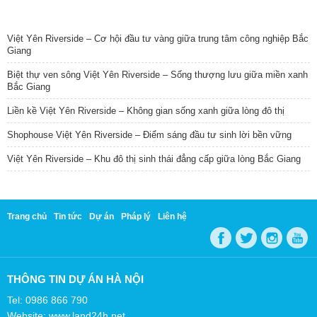
TIN NỔI BẬT
Việt Yên Riverside – Cơ hội đầu tư vàng giữa trung tâm công nghiệp Bắc
Giang
Biệt thự ven sông Việt Yên Riverside – Sống thượng lưu giữa miền xanh
Bắc Giang
Liền kề Việt Yên Riverside – Không gian sống xanh giữa lòng đô thị
Shophouse Việt Yên Riverside – Điểm sáng đầu tư sinh lời bền vững
Việt Yên Riverside – Khu đô thị sinh thái đẳng cấp giữa lòng Bắc Giang
Trang chủ
Tin tức
Dự án
Pháp lý
Liên hệ
THÔNG TIN DỰ ÁN HÀ NỘI
Tel: 0986 866 790
Website: www.land24h.net