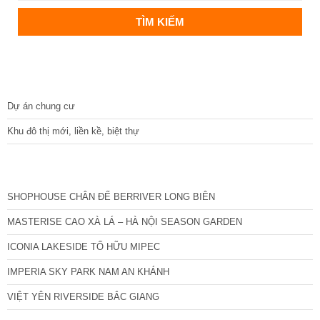
DỰ ÁN
Dự án chung cư
Khu đô thị mới, liền kề, biệt thự
CÁC DỰ ÁN MỚI NHẤT
SHOPHOUSE CHÂN ĐẾ BERRIVER LONG BIÊN
MASTERISE CAO XÀ LÁ – HÀ NỘI SEASON GARDEN
ICONIA LAKESIDE TỐ HỮU MIPEC
IMPERIA SKY PARK NAM AN KHÁNH
VIỆT YÊN RIVERSIDE BẮC GIANG