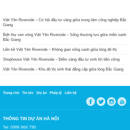
TIN NỔI BẬT
Việt Yên Riverside – Cơ hội đầu tư vàng giữa trung tâm công nghiệp Bắc
Giang
Biệt thự ven sông Việt Yên Riverside – Sống thượng lưu giữa miền xanh
Bắc Giang
Liền kề Việt Yên Riverside – Không gian sống xanh giữa lòng đô thị
Shophouse Việt Yên Riverside – Điểm sáng đầu tư sinh lời bền vững
Việt Yên Riverside – Khu đô thị sinh thái đẳng cấp giữa lòng Bắc Giang
Trang chủ
Tin tức
Dự án
Pháp lý
Liên hệ
THÔNG TIN DỰ ÁN HÀ NỘI
Tel: 0986 866 790