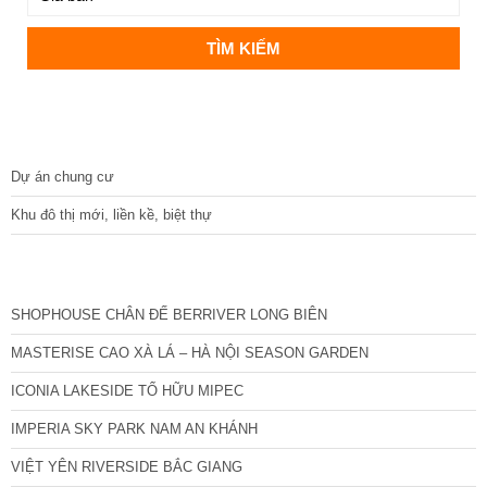
DỰ ÁN
Dự án chung cư
Khu đô thị mới, liền kề, biệt thự
CÁC DỰ ÁN MỚI NHẤT
SHOPHOUSE CHÂN ĐẾ BERRIVER LONG BIÊN
MASTERISE CAO XÀ LÁ – HÀ NỘI SEASON GARDEN
ICONIA LAKESIDE TỐ HỮU MIPEC
IMPERIA SKY PARK NAM AN KHÁNH
VIỆT YÊN RIVERSIDE BẮC GIANG