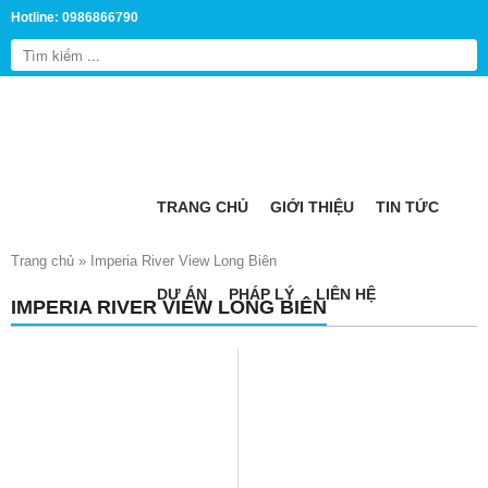
Hotline: 0986866790
TRANG CHỦ
GIỚI THIỆU
TIN TỨC
Trang chủ
»
Imperia River View Long Biên
DỰ ÁN
PHÁP LÝ
LIÊN HỆ
IMPERIA RIVER VIEW LONG BIÊN