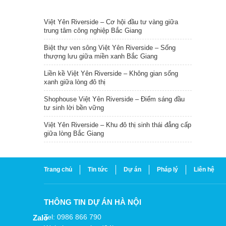
TIN NỔI BẬT
Việt Yên Riverside – Cơ hội đầu tư vàng giữa
trung tâm công nghiệp Bắc Giang
Biệt thự ven sông Việt Yên Riverside – Sống
thượng lưu giữa miền xanh Bắc Giang
Liền kề Việt Yên Riverside – Không gian sống
xanh giữa lòng đô thị
Shophouse Việt Yên Riverside – Điểm sáng đầu
tư sinh lời bền vững
Việt Yên Riverside – Khu đô thị sinh thái đẳng cấp
giữa lòng Bắc Giang
Trang chủ
Tin tức
Dự án
Pháp lý
Liên hệ
THÔNG TIN DỰ ÁN HÀ NỘI
Tel: 0986 866 790
Zalo