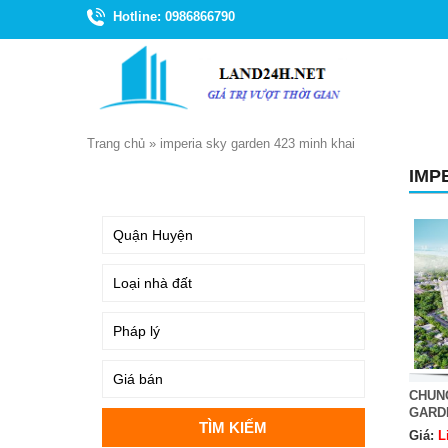
Hotline: 0986866790
Trang chủ
»
imperia sky garden 423 minh khai
IMP
TÌM KIẾM
CHUN
GARD
Giá:
L