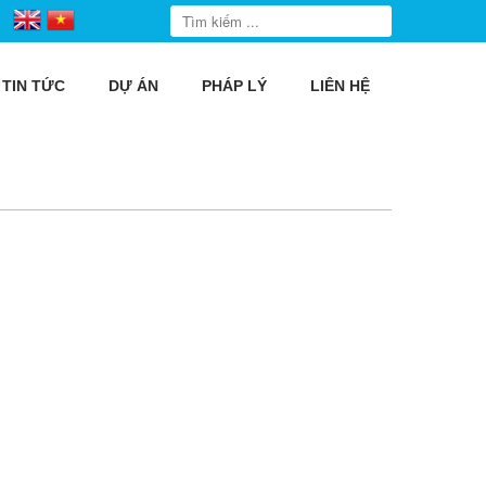
TIN TỨC
DỰ ÁN
PHÁP LÝ
LIÊN HỆ