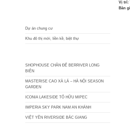
Vị trí:
Bàn g
DỰ ÁN
Dự án chung cư
Khu đô thị mới, liền kề, biệt thự
CÁC DỰ ÁN MỚI NHẤT
SHOPHOUSE CHÂN ĐẾ BERRIVER LONG
BIÊN
MASTERISE CAO XÀ LÁ – HÀ NỘI SEASON
GARDEN
ICONIA LAKESIDE TỐ HỮU MIPEC
IMPERIA SKY PARK NAM AN KHÁNH
VIỆT YÊN RIVERSIDE BẮC GIANG