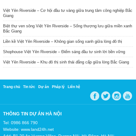
TIN NỔI BẬT
Việt Yên Riverside – Cơ hội đầu tư vàng giữa trung tâm công nghiệp Bắc
Giang
Biệt thự ven sông Việt Yên Riverside – Sống thượng lưu giữa miền xanh
Bắc Giang
Liền kề Việt Yên Riverside – Không gian sống xanh giữa lòng đô thị
Shophouse Việt Yên Riverside – Điểm sáng đầu tư sinh lời bền vững
Việt Yên Riverside – Khu đô thị sinh thái đẳng cấp giữa lòng Bắc Giang
Trang chủ
Tin tức
Dự án
Pháp lý
Liên hệ
THÔNG TIN DỰ ÁN HÀ NỘI
Tel: 0986 866 790
Website: www.land24h.net