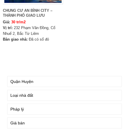
CHUNG CƯ AN BÌNH CITY –
THÀNH PHỐ GIAO LƯU
Giá:
30 tr/m2
Vị trí:
232 Phạm Văn Đồng, Cổ
Nhuế 2, Bắc Từ Liêm
Bàn giao nhà:
Đã có sổ đỏ
TÌM KIẾM