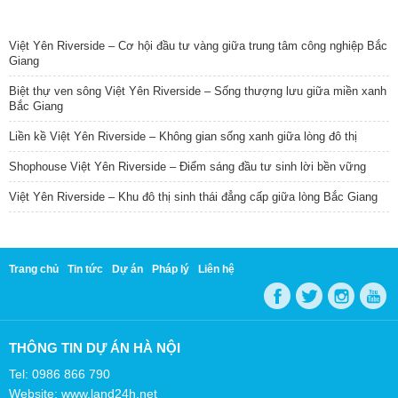
TIN NỔI BẬT
Việt Yên Riverside – Cơ hội đầu tư vàng giữa trung tâm công nghiệp Bắc
Giang
Biệt thự ven sông Việt Yên Riverside – Sống thượng lưu giữa miền xanh
Bắc Giang
Liền kề Việt Yên Riverside – Không gian sống xanh giữa lòng đô thị
Shophouse Việt Yên Riverside – Điểm sáng đầu tư sinh lời bền vững
Việt Yên Riverside – Khu đô thị sinh thái đẳng cấp giữa lòng Bắc Giang
Trang chủ
Tin tức
Dự án
Pháp lý
Liên hệ
THÔNG TIN DỰ ÁN HÀ NỘI
Tel: 0986 866 790
Website: www.land24h.net