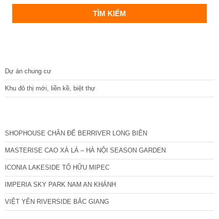
DỰ ÁN
Dự án chung cư
Khu đô thị mới, liền kề, biệt thự
CÁC DỰ ÁN MỚI NHẤT
SHOPHOUSE CHÂN ĐẾ BERRIVER LONG BIÊN
MASTERISE CAO XÀ LÁ – HÀ NỘI SEASON GARDEN
ICONIA LAKESIDE TỐ HỮU MIPEC
IMPERIA SKY PARK NAM AN KHÁNH
VIỆT YÊN RIVERSIDE BẮC GIANG