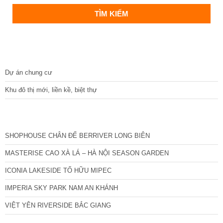
DỰ ÁN
Dự án chung cư
Khu đô thị mới, liền kề, biệt thự
CÁC DỰ ÁN MỚI NHẤT
SHOPHOUSE CHÂN ĐẾ BERRIVER LONG BIÊN
MASTERISE CAO XÀ LÁ – HÀ NỘI SEASON GARDEN
ICONIA LAKESIDE TỐ HỮU MIPEC
IMPERIA SKY PARK NAM AN KHÁNH
VIỆT YÊN RIVERSIDE BẮC GIANG