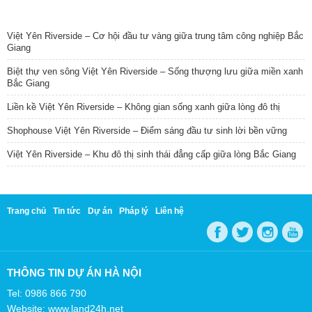
TIN NỔI BẬT
Việt Yên Riverside – Cơ hội đầu tư vàng giữa trung tâm công nghiệp Bắc
Giang
Biệt thự ven sông Việt Yên Riverside – Sống thượng lưu giữa miền xanh
Bắc Giang
Liền kề Việt Yên Riverside – Không gian sống xanh giữa lòng đô thị
Shophouse Việt Yên Riverside – Điểm sáng đầu tư sinh lời bền vững
Việt Yên Riverside – Khu đô thị sinh thái đẳng cấp giữa lòng Bắc Giang
Trang chủ
Tin tức
Dự án
Pháp lý
Liên hệ
THÔNG TIN DỰ ÁN HÀ NỘI
Tel: 0986 866 790
Website: www.land24h.net