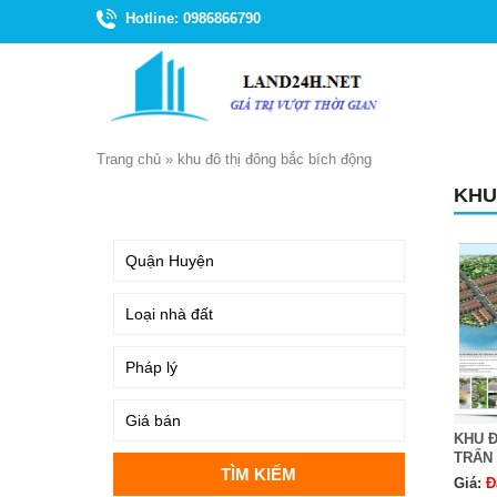
Hotline: 0986866790
Trang chủ
»
khu đô thị đông bắc bích động
KHU
TÌM KIẾM
KHU Đ
TRẤN
Giá:
Đ