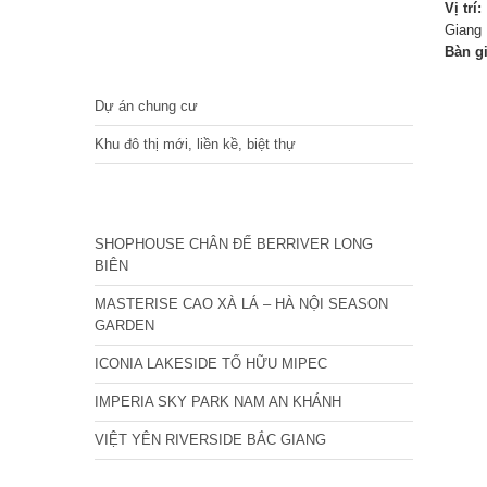
Vị trí:
Giang
Bàn g
DỰ ÁN
Dự án chung cư
Khu đô thị mới, liền kề, biệt thự
CÁC DỰ ÁN MỚI NHẤT
SHOPHOUSE CHÂN ĐẾ BERRIVER LONG
BIÊN
MASTERISE CAO XÀ LÁ – HÀ NỘI SEASON
GARDEN
ICONIA LAKESIDE TỐ HỮU MIPEC
IMPERIA SKY PARK NAM AN KHÁNH
VIỆT YÊN RIVERSIDE BẮC GIANG