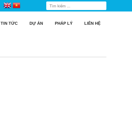
TIN TỨC
DỰ ÁN
PHÁP LÝ
LIÊN HỆ