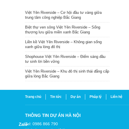
TIN NỔI BẬT
Việt Yên Riverside – Cơ hội đầu tư vàng giữa
trung tâm công nghiệp Bắc Giang
Biệt thự ven sông Việt Yên Riverside – Sống
thượng lưu giữa miền xanh Bắc Giang
Liền kề Việt Yên Riverside – Không gian sống
xanh giữa lòng đô thị
Shophouse Việt Yên Riverside – Điểm sáng đầu
tư sinh lời bền vững
Việt Yên Riverside – Khu đô thị sinh thái đẳng cấp
giữa lòng Bắc Giang
Trang chủ
Tin tức
Dự án
Pháp lý
Liên hệ
THÔNG TIN DỰ ÁN HÀ NỘI
Tel: 0986 866 790
Zalo