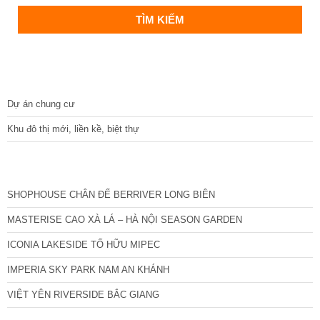
DỰ ÁN
Dự án chung cư
Khu đô thị mới, liền kề, biệt thự
CÁC DỰ ÁN MỚI NHẤT
SHOPHOUSE CHÂN ĐẾ BERRIVER LONG BIÊN
MASTERISE CAO XÀ LÁ – HÀ NỘI SEASON GARDEN
ICONIA LAKESIDE TỐ HỮU MIPEC
IMPERIA SKY PARK NAM AN KHÁNH
VIỆT YÊN RIVERSIDE BẮC GIANG