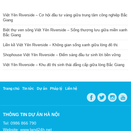
TIN NỔI BẬT
Việt Yên Riverside – Cơ hội đầu tư vàng giữa trung tâm công nghiệp Bắc
Giang
Biệt thự ven sông Việt Yên Riverside – Sống thượng lưu giữa miền xanh
Bắc Giang
Liền kề Việt Yên Riverside – Không gian sống xanh giữa lòng đô thị
Shophouse Việt Yên Riverside – Điểm sáng đầu tư sinh lời bền vững
Việt Yên Riverside – Khu đô thị sinh thái đẳng cấp giữa lòng Bắc Giang
Trang chủ
Tin tức
Dự án
Pháp lý
Liên hệ
THÔNG TIN DỰ ÁN HÀ NỘI
Tel: 0986 866 790
Website: www.land24h.net