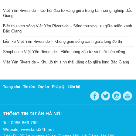
TIN NỔI BẬT
Việt Yên Riverside – Cơ hội đầu tư vàng giữa trung tâm công nghiệp Bắc
Giang
Biệt thự ven sông Việt Yên Riverside – Sống thượng lưu giữa miền xanh
Bắc Giang
Liền kề Việt Yên Riverside – Không gian sống xanh giữa lòng đô thị
Shophouse Việt Yên Riverside – Điểm sáng đầu tư sinh lời bền vững
Việt Yên Riverside – Khu đô thị sinh thái đẳng cấp giữa lòng Bắc Giang
Trang chủ
Tin tức
Dự án
Pháp lý
Liên hệ
THÔNG TIN DỰ ÁN HÀ NỘI
Tel: 0986 866 790
Website: www.land24h.net