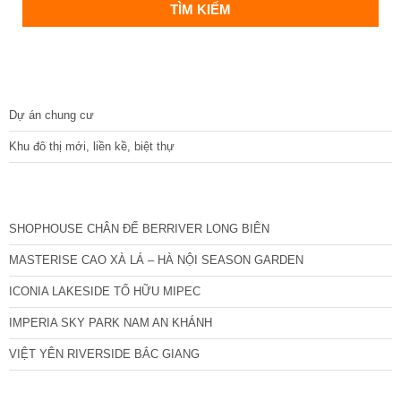
DỰ ÁN
Dự án chung cư
Khu đô thị mới, liền kề, biệt thự
CÁC DỰ ÁN MỚI NHẤT
SHOPHOUSE CHÂN ĐẾ BERRIVER LONG BIÊN
MASTERISE CAO XÀ LÁ – HÀ NỘI SEASON GARDEN
ICONIA LAKESIDE TỐ HỮU MIPEC
IMPERIA SKY PARK NAM AN KHÁNH
VIỆT YÊN RIVERSIDE BẮC GIANG