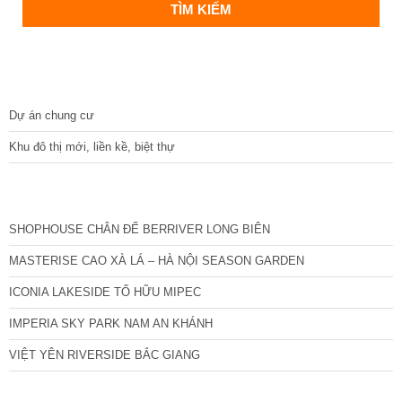
DỰ ÁN
Dự án chung cư
Khu đô thị mới, liền kề, biệt thự
CÁC DỰ ÁN MỚI NHẤT
SHOPHOUSE CHÂN ĐẾ BERRIVER LONG BIÊN
MASTERISE CAO XÀ LÁ – HÀ NỘI SEASON GARDEN
ICONIA LAKESIDE TỐ HỮU MIPEC
IMPERIA SKY PARK NAM AN KHÁNH
VIỆT YÊN RIVERSIDE BẮC GIANG