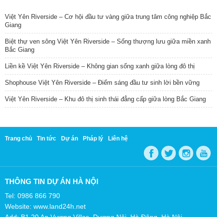
TIN NỔI BẬT
Việt Yên Riverside – Cơ hội đầu tư vàng giữa trung tâm công nghiệp Bắc
Giang
Biệt thự ven sông Việt Yên Riverside – Sống thượng lưu giữa miền xanh
Bắc Giang
Liền kề Việt Yên Riverside – Không gian sống xanh giữa lòng đô thị
Shophouse Việt Yên Riverside – Điểm sáng đầu tư sinh lời bền vững
Việt Yên Riverside – Khu đô thị sinh thái đẳng cấp giữa lòng Bắc Giang
Trang chủ
Tin tức
Dự án
Pháp lý
Liên hệ
THÔNG TIN DỰ ÁN HÀ NỘI
Tel: 0986 866 790
Website: www.land24h.net