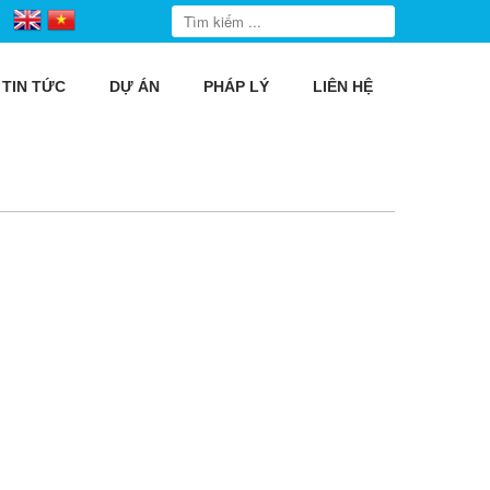
TIN TỨC
DỰ ÁN
PHÁP LÝ
LIÊN HỆ