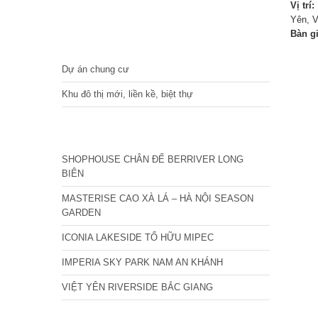
Vị trí:
Yên, 
Bàn g
DỰ ÁN
Dự án chung cư
Khu đô thị mới, liền kề, biệt thự
CÁC DỰ ÁN MỚI NHẤT
SHOPHOUSE CHÂN ĐẾ BERRIVER LONG
BIÊN
MASTERISE CAO XÀ LÁ – HÀ NỘI SEASON
GARDEN
ICONIA LAKESIDE TỐ HỮU MIPEC
IMPERIA SKY PARK NAM AN KHÁNH
VIỆT YÊN RIVERSIDE BẮC GIANG