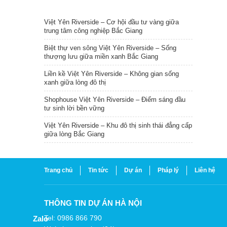
TIN NỔI BẬT
Việt Yên Riverside – Cơ hội đầu tư vàng giữa
trung tâm công nghiệp Bắc Giang
Biệt thự ven sông Việt Yên Riverside – Sống
thượng lưu giữa miền xanh Bắc Giang
Liền kề Việt Yên Riverside – Không gian sống
xanh giữa lòng đô thị
Shophouse Việt Yên Riverside – Điểm sáng đầu
tư sinh lời bền vững
Việt Yên Riverside – Khu đô thị sinh thái đẳng cấp
giữa lòng Bắc Giang
Trang chủ
Tin tức
Dự án
Pháp lý
Liên hệ
THÔNG TIN DỰ ÁN HÀ NỘI
Tel: 0986 866 790
Zalo