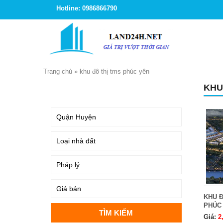
Hotline: 0986866790
Trang chủ
»
khu đô thị tms phúc yên
KHU
TÌM KIẾM
KHU Đ
PHÚC
Giá:
2