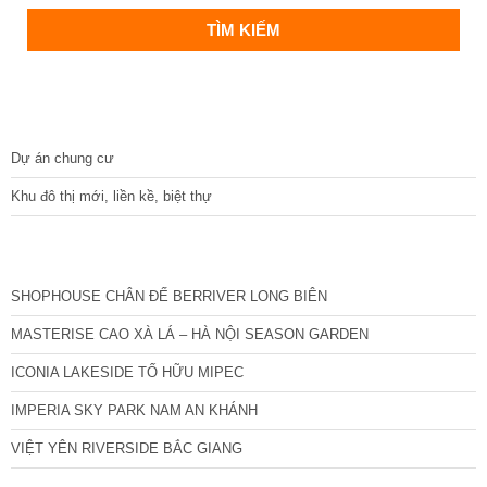
DỰ ÁN
Dự án chung cư
Khu đô thị mới, liền kề, biệt thự
CÁC DỰ ÁN MỚI NHẤT
SHOPHOUSE CHÂN ĐẾ BERRIVER LONG BIÊN
MASTERISE CAO XÀ LÁ – HÀ NỘI SEASON GARDEN
ICONIA LAKESIDE TỐ HỮU MIPEC
IMPERIA SKY PARK NAM AN KHÁNH
VIỆT YÊN RIVERSIDE BẮC GIANG