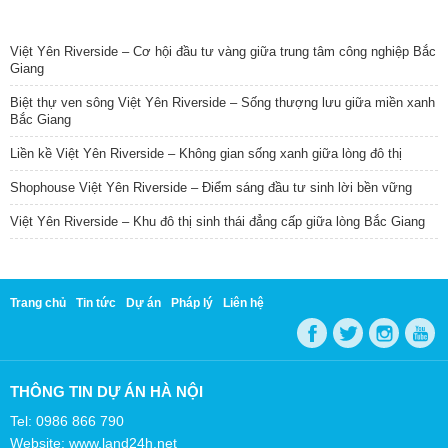
TIN NỔI BẬT
Việt Yên Riverside – Cơ hội đầu tư vàng giữa trung tâm công nghiệp Bắc
Giang
Biệt thự ven sông Việt Yên Riverside – Sống thượng lưu giữa miền xanh
Bắc Giang
Liền kề Việt Yên Riverside – Không gian sống xanh giữa lòng đô thị
Shophouse Việt Yên Riverside – Điểm sáng đầu tư sinh lời bền vững
Việt Yên Riverside – Khu đô thị sinh thái đẳng cấp giữa lòng Bắc Giang
Trang chủ
Tin tức
Dự án
Pháp lý
Liên hệ
THÔNG TIN DỰ ÁN HÀ NỘI
Tel: 0986 866 790
Website: www.land24h.net