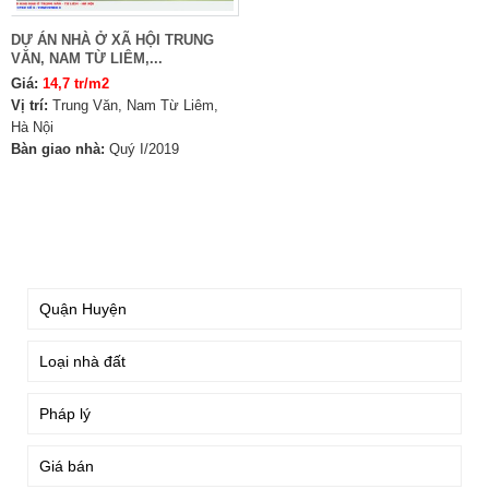
DỰ ÁN NHÀ Ở XÃ HỘI TRUNG
VĂN, NAM TỪ LIÊM,...
Giá:
14,7 tr/m2
Vị trí:
Trung Văn, Nam Từ Liêm,
Hà Nội
Bàn giao nhà:
Quý I/2019
TÌM KIẾM