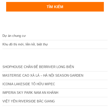
DỰ ÁN
Dự án chung cư
Khu đô thị mới, liền kề, biệt thự
CÁC DỰ ÁN MỚI NHẤT
SHOPHOUSE CHÂN ĐẾ BERRIVER LONG BIÊN
MASTERISE CAO XÀ LÁ – HÀ NỘI SEASON GARDEN
ICONIA LAKESIDE TỐ HỮU MIPEC
IMPERIA SKY PARK NAM AN KHÁNH
VIỆT YÊN RIVERSIDE BẮC GIANG