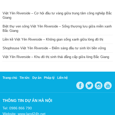
TIN NỔI BẬT
Việt Yên Riverside – Cơ hội đầu tư vàng giữa trung tâm công nghiệp Bắc
Giang
Biệt thự ven sông Việt Yên Riverside – Sống thượng lưu giữa miền xanh
Bắc Giang
Liền kề Việt Yên Riverside – Không gian sống xanh giữa lòng đô thị
Shophouse Việt Yên Riverside – Điểm sáng đầu tư sinh lời bền vững
Việt Yên Riverside – Khu đô thị sinh thái đẳng cấp giữa lòng Bắc Giang
Trang chủ
Tin tức
Dự án
Pháp lý
Liên hệ
THÔNG TIN DỰ ÁN HÀ NỘI
Tel: 0986 866 790
Website: www.land24h.net