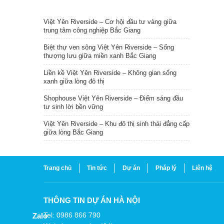
TIN NỔI BẬT
Việt Yên Riverside – Cơ hội đầu tư vàng giữa
trung tâm công nghiệp Bắc Giang
Biệt thự ven sông Việt Yên Riverside – Sống
thượng lưu giữa miền xanh Bắc Giang
Liền kề Việt Yên Riverside – Không gian sống
xanh giữa lòng đô thị
Shophouse Việt Yên Riverside – Điểm sáng đầu
tư sinh lời bền vững
Việt Yên Riverside – Khu đô thị sinh thái đẳng cấp
giữa lòng Bắc Giang
Trang chủ
Tin tức
Dự án
Pháp lý
Liên hệ
THÔNG TIN DỰ ÁN HÀ NỘI
Tel: 0986 866 790
Zalo