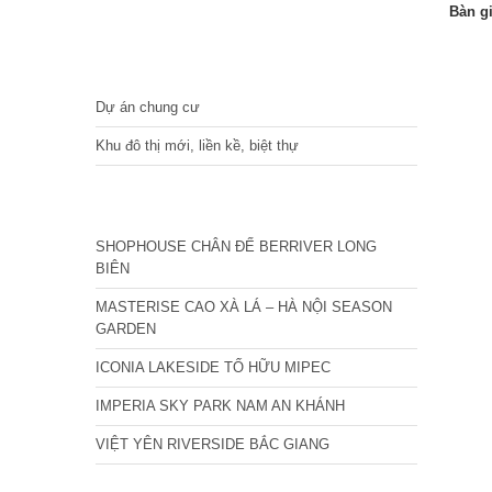
Bàn g
DỰ ÁN
Dự án chung cư
Khu đô thị mới, liền kề, biệt thự
CÁC DỰ ÁN MỚI NHẤT
SHOPHOUSE CHÂN ĐẾ BERRIVER LONG
BIÊN
MASTERISE CAO XÀ LÁ – HÀ NỘI SEASON
GARDEN
ICONIA LAKESIDE TỐ HỮU MIPEC
IMPERIA SKY PARK NAM AN KHÁNH
VIỆT YÊN RIVERSIDE BẮC GIANG