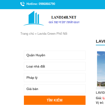
Hotline: 0986866790
Trang chủ
»
Lavida Green Phố Nối
LAV
TÌM KIẾM
LAVID
Giá:
L
Vị trí: