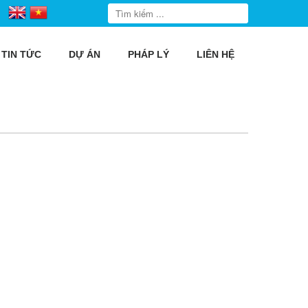
TIN TỨC
DỰ ÁN
PHÁP LÝ
LIÊN HỆ