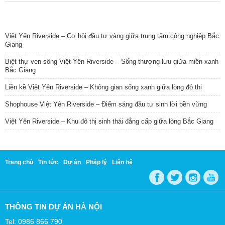
TIN NỔI BẬT
Việt Yên Riverside – Cơ hội đầu tư vàng giữa trung tâm công nghiệp Bắc
Giang
Biệt thự ven sông Việt Yên Riverside – Sống thượng lưu giữa miền xanh
Bắc Giang
Liền kề Việt Yên Riverside – Không gian sống xanh giữa lòng đô thị
Shophouse Việt Yên Riverside – Điểm sáng đầu tư sinh lời bền vững
Việt Yên Riverside – Khu đô thị sinh thái đẳng cấp giữa lòng Bắc Giang
Trang chủ
Tin tức
Dự án
Pháp lý
Liên hệ
THÔNG TIN DỰ ÁN HÀ NỘI
Tel: 0986 866 790