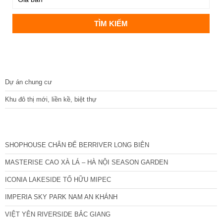
DỰ ÁN
Dự án chung cư
Khu đô thị mới, liền kề, biệt thự
CÁC DỰ ÁN MỚI NHẤT
SHOPHOUSE CHÂN ĐẾ BERRIVER LONG BIÊN
MASTERISE CAO XÀ LÁ – HÀ NỘI SEASON GARDEN
ICONIA LAKESIDE TỐ HỮU MIPEC
IMPERIA SKY PARK NAM AN KHÁNH
VIỆT YÊN RIVERSIDE BẮC GIANG