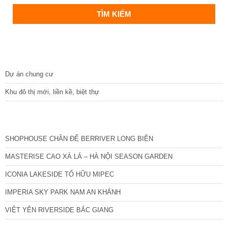
DỰ ÁN
Dự án chung cư
Khu đô thị mới, liền kề, biệt thự
CÁC DỰ ÁN MỚI NHẤT
SHOPHOUSE CHÂN ĐẾ BERRIVER LONG BIÊN
MASTERISE CAO XÀ LÁ – HÀ NỘI SEASON GARDEN
ICONIA LAKESIDE TỐ HỮU MIPEC
IMPERIA SKY PARK NAM AN KHÁNH
VIỆT YÊN RIVERSIDE BẮC GIANG