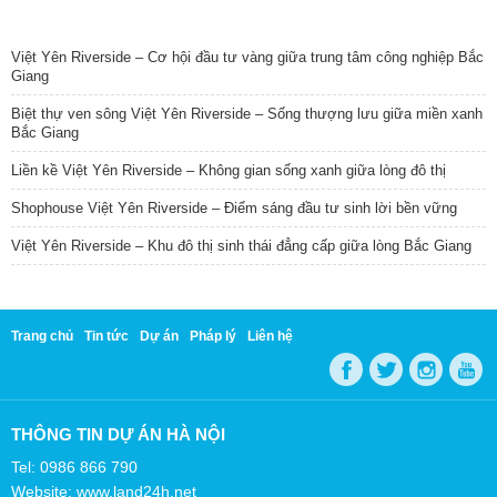
TIN NỔI BẬT
Việt Yên Riverside – Cơ hội đầu tư vàng giữa trung tâm công nghiệp Bắc
Giang
Biệt thự ven sông Việt Yên Riverside – Sống thượng lưu giữa miền xanh
Bắc Giang
Liền kề Việt Yên Riverside – Không gian sống xanh giữa lòng đô thị
Shophouse Việt Yên Riverside – Điểm sáng đầu tư sinh lời bền vững
Việt Yên Riverside – Khu đô thị sinh thái đẳng cấp giữa lòng Bắc Giang
Trang chủ
Tin tức
Dự án
Pháp lý
Liên hệ
THÔNG TIN DỰ ÁN HÀ NỘI
Tel: 0986 866 790
Website: www.land24h.net