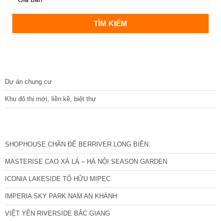
DỰ ÁN
Dự án chung cư
Khu đô thị mới, liền kề, biệt thự
CÁC DỰ ÁN MỚI NHẤT
SHOPHOUSE CHÂN ĐẾ BERRIVER LONG BIÊN
MASTERISE CAO XÀ LÁ – HÀ NỘI SEASON GARDEN
ICONIA LAKESIDE TỐ HỮU MIPEC
IMPERIA SKY PARK NAM AN KHÁNH
VIỆT YÊN RIVERSIDE BẮC GIANG