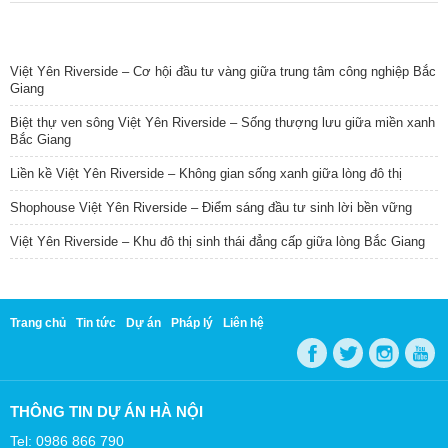
TIN NỔI BẬT
Việt Yên Riverside – Cơ hội đầu tư vàng giữa trung tâm công nghiệp Bắc
Giang
Biệt thự ven sông Việt Yên Riverside – Sống thượng lưu giữa miền xanh
Bắc Giang
Liền kề Việt Yên Riverside – Không gian sống xanh giữa lòng đô thị
Shophouse Việt Yên Riverside – Điểm sáng đầu tư sinh lời bền vững
Việt Yên Riverside – Khu đô thị sinh thái đẳng cấp giữa lòng Bắc Giang
Trang chủ
Tin tức
Dự án
Pháp lý
Liên hệ
THÔNG TIN DỰ ÁN HÀ NỘI
Tel: 0986 866 790