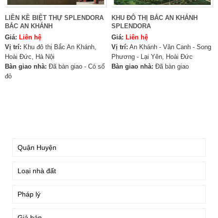
LIỀN KỀ BIỆT THỰ SPLENDORA
KHU ĐÔ THỊ BẮC AN KHÁNH
BẮC AN KHÁNH
SPLENDORA
Giá:
Liên hệ
Giá:
Liên hệ
Vị trí:
Khu đô thị Bắc An Khánh,
Vị trí:
An Khánh - Vân Canh - Song
Hoài Đức, Hà Nội
Phương - Lại Yên, Hoài Đức
Bàn giao nhà:
Đã bàn giao - Có sổ
Bàn giao nhà:
Đã bàn giao
đỏ
TÌM KIẾM