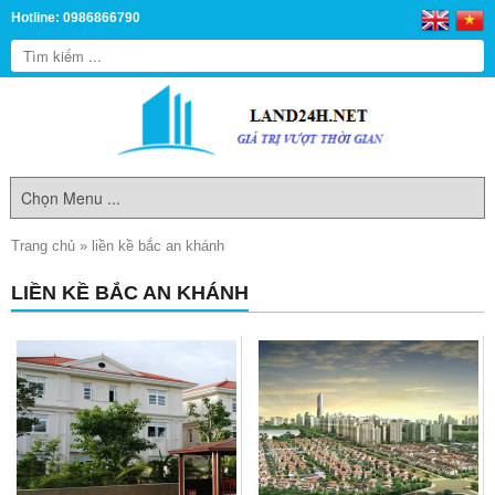
Hotline: 0986866790
Trang chủ
»
liền kề bắc an khánh
LIỀN KỀ BẮC AN KHÁNH