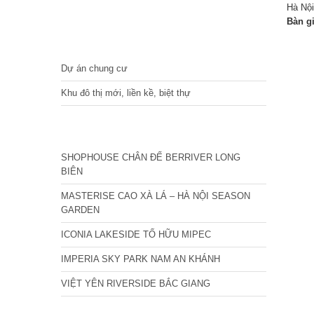
Hà Nội
Bàn g
DỰ ÁN
Dự án chung cư
Khu đô thị mới, liền kề, biệt thự
CÁC DỰ ÁN MỚI NHẤT
SHOPHOUSE CHÂN ĐẾ BERRIVER LONG
BIÊN
MASTERISE CAO XÀ LÁ – HÀ NỘI SEASON
GARDEN
ICONIA LAKESIDE TỐ HỮU MIPEC
IMPERIA SKY PARK NAM AN KHÁNH
VIỆT YÊN RIVERSIDE BẮC GIANG