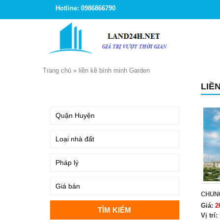
Hotline: 0986866790
Trang chủ
»
liền kề bình minh Garden
LIỀ
TÌM KIẾM
CHUN
Giá:
2
Vị trí: