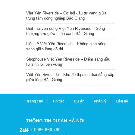
TIN NỔI BẬT
Việt Yên Riverside – Cơ hội đầu tư vàng giữa
trung tâm công nghiệp Bắc Giang
Biệt thự ven sông Việt Yên Riverside – Sống
thượng lưu giữa miền xanh Bắc Giang
Liền kề Việt Yên Riverside – Không gian sống
xanh giữa lòng đô thị
Shophouse Việt Yên Riverside – Điểm sáng đầu
tư sinh lời bền vững
Việt Yên Riverside – Khu đô thị sinh thái đẳng cấp
giữa lòng Bắc Giang
Trang chủ
Tin tức
Dự án
Pháp lý
Liên hệ
THÔNG TIN DỰ ÁN HÀ NỘI
Tel: 0986 866 790
Zalo