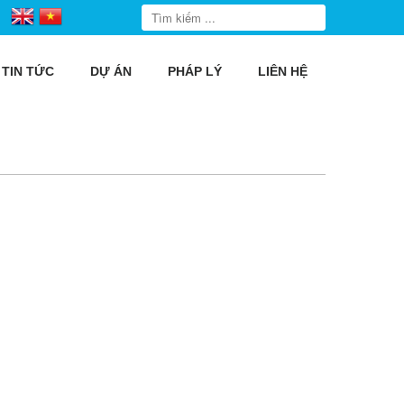
TIN TỨC
DỰ ÁN
PHÁP LÝ
LIÊN HỆ