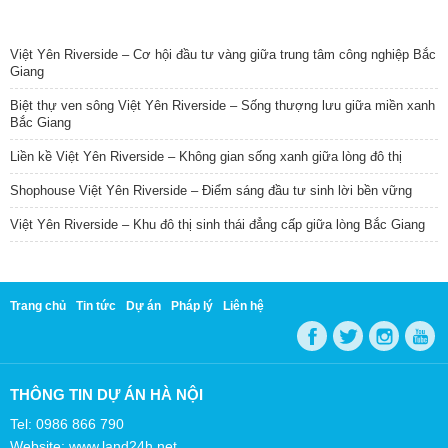
TIN NỔI BẬT
Việt Yên Riverside – Cơ hội đầu tư vàng giữa trung tâm công nghiệp Bắc
Giang
Biệt thự ven sông Việt Yên Riverside – Sống thượng lưu giữa miền xanh
Bắc Giang
Liền kề Việt Yên Riverside – Không gian sống xanh giữa lòng đô thị
Shophouse Việt Yên Riverside – Điểm sáng đầu tư sinh lời bền vững
Việt Yên Riverside – Khu đô thị sinh thái đẳng cấp giữa lòng Bắc Giang
Trang chủ
Tin tức
Dự án
Pháp lý
Liên hệ
THÔNG TIN DỰ ÁN HÀ NỘI
Tel: 0986 866 790
Website: www.land24h.net