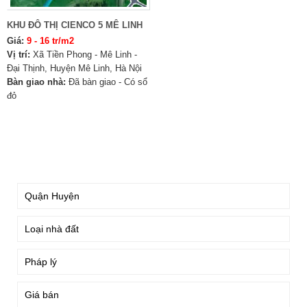
KHU ĐÔ THỊ CIENCO 5 MÊ LINH
Giá:
9 - 16 tr/m2
Vị trí:
Xã Tiền Phong - Mê Linh -
Đại Thịnh, Huyện Mê Linh, Hà Nội
Bàn giao nhà:
Đã bàn giao - Có sổ
đỏ
TÌM KIẾM