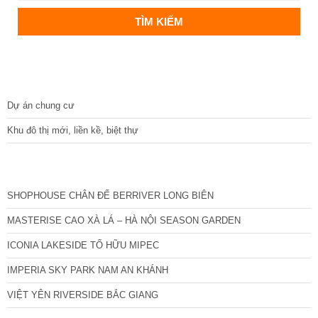
DỰ ÁN
Dự án chung cư
Khu đô thị mới, liền kề, biệt thự
CÁC DỰ ÁN MỚI NHẤT
SHOPHOUSE CHÂN ĐẾ BERRIVER LONG BIÊN
MASTERISE CAO XÀ LÁ – HÀ NỘI SEASON GARDEN
ICONIA LAKESIDE TỐ HỮU MIPEC
IMPERIA SKY PARK NAM AN KHÁNH
VIỆT YÊN RIVERSIDE BẮC GIANG