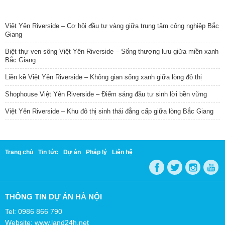
TIN NỔI BẬT
Việt Yên Riverside – Cơ hội đầu tư vàng giữa trung tâm công nghiệp Bắc
Giang
Biệt thự ven sông Việt Yên Riverside – Sống thượng lưu giữa miền xanh
Bắc Giang
Liền kề Việt Yên Riverside – Không gian sống xanh giữa lòng đô thị
Shophouse Việt Yên Riverside – Điểm sáng đầu tư sinh lời bền vững
Việt Yên Riverside – Khu đô thị sinh thái đẳng cấp giữa lòng Bắc Giang
Trang chủ
Tin tức
Dự án
Pháp lý
Liên hệ
THÔNG TIN DỰ ÁN HÀ NỘI
Tel: 0986 866 790
Website: www.land24h.net