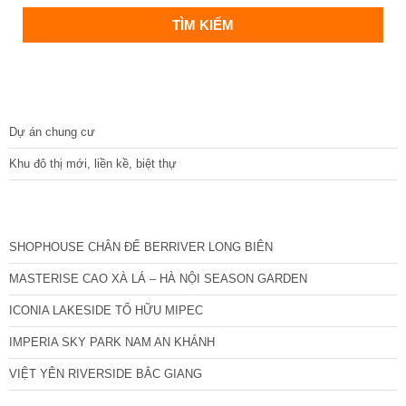
DỰ ÁN
Dự án chung cư
Khu đô thị mới, liền kề, biệt thự
CÁC DỰ ÁN MỚI NHẤT
SHOPHOUSE CHÂN ĐẾ BERRIVER LONG BIÊN
MASTERISE CAO XÀ LÁ – HÀ NỘI SEASON GARDEN
ICONIA LAKESIDE TỐ HỮU MIPEC
IMPERIA SKY PARK NAM AN KHÁNH
VIỆT YÊN RIVERSIDE BẮC GIANG