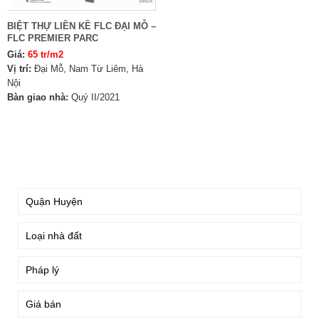
BIỆT THỰ LIỀN KỀ FLC ĐẠI MỖ –
FLC PREMIER PARC
Giá:
65 tr/m2
Vị trí:
Đại Mỗ, Nam Từ Liêm, Hà
Nội
Bàn giao nhà:
Quý II/2021
TÌM KIẾM