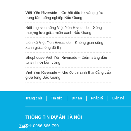
TIN NỔI BẬT
Việt Yên Riverside – Cơ hội đầu tư vàng giữa
trung tâm công nghiệp Bắc Giang
Biệt thự ven sông Việt Yên Riverside – Sống
thượng lưu giữa miền xanh Bắc Giang
Liền kề Việt Yên Riverside – Không gian sống
xanh giữa lòng đô thị
Shophouse Việt Yên Riverside – Điểm sáng đầu
tư sinh lời bền vững
Việt Yên Riverside – Khu đô thị sinh thái đẳng cấp
giữa lòng Bắc Giang
Trang chủ
Tin tức
Dự án
Pháp lý
Liên hệ
THÔNG TIN DỰ ÁN HÀ NỘI
Tel: 0986 866 790
Zalo