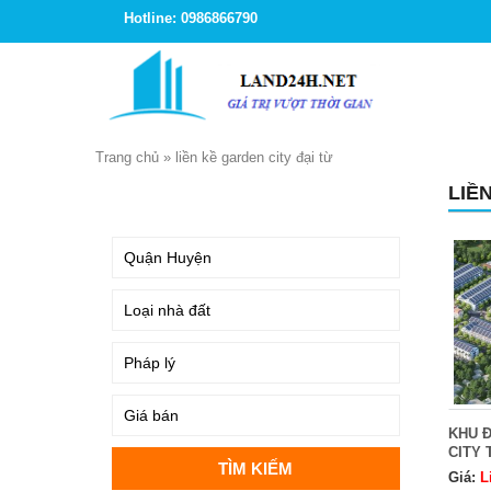
Hotline: 0986866790
Trang chủ
»
liền kề garden city đại từ
LIỀ
TÌM KIẾM
KHU Đ
CITY 
Giá:
L