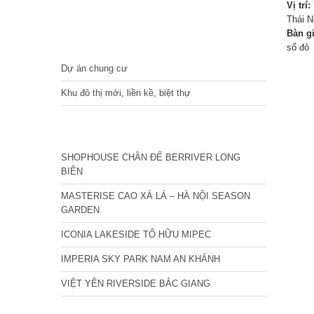
Vị trí:
Thái 
Bàn g
DỰ ÁN
sổ đỏ
Dự án chung cư
Khu đô thị mới, liền kề, biệt thự
CÁC DỰ ÁN MỚI NHẤT
SHOPHOUSE CHÂN ĐẾ BERRIVER LONG
BIÊN
MASTERISE CAO XÀ LÁ – HÀ NỘI SEASON
GARDEN
ICONIA LAKESIDE TỐ HỮU MIPEC
IMPERIA SKY PARK NAM AN KHÁNH
VIỆT YÊN RIVERSIDE BẮC GIANG