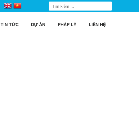
TIN TỨC
DỰ ÁN
PHÁP LÝ
LIÊN HỆ