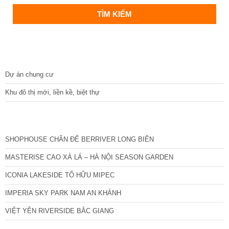
DỰ ÁN
Dự án chung cư
Khu đô thị mới, liền kề, biệt thự
CÁC DỰ ÁN MỚI NHẤT
SHOPHOUSE CHÂN ĐẾ BERRIVER LONG BIÊN
MASTERISE CAO XÀ LÁ – HÀ NỘI SEASON GARDEN
ICONIA LAKESIDE TỐ HỮU MIPEC
IMPERIA SKY PARK NAM AN KHÁNH
VIỆT YÊN RIVERSIDE BẮC GIANG