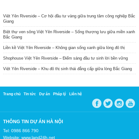
TIN NỔI BẬT
Việt Yên Riverside – Cơ hội đầu tư vàng giữa trung tâm công nghiệp Bắc
Giang
Biệt thự ven sông Việt Yên Riverside – Sống thượng lưu giữa miền xanh
Bắc Giang
Liền kề Việt Yên Riverside – Không gian sống xanh giữa lòng đô thị
Shophouse Việt Yên Riverside – Điểm sáng đầu tư sinh lời bền vững
Việt Yên Riverside – Khu đô thị sinh thái đẳng cấp giữa lòng Bắc Giang
Trang chủ
Tin tức
Dự án
Pháp lý
Liên hệ
THÔNG TIN DỰ ÁN HÀ NỘI
Tel: 0986 866 790
Website: www.land24h.net