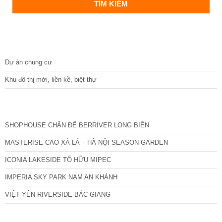
DỰ ÁN
Dự án chung cư
Khu đô thị mới, liền kề, biệt thự
CÁC DỰ ÁN MỚI NHẤT
SHOPHOUSE CHÂN ĐẾ BERRIVER LONG BIÊN
MASTERISE CAO XÀ LÁ – HÀ NỘI SEASON GARDEN
ICONIA LAKESIDE TỐ HỮU MIPEC
IMPERIA SKY PARK NAM AN KHÁNH
VIỆT YÊN RIVERSIDE BẮC GIANG
TIN NỔI BẬT