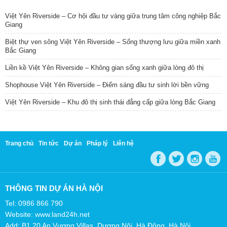
Việt Yên Riverside – Cơ hội đầu tư vàng giữa trung tâm công nghiệp Bắc
Giang
Biệt thự ven sông Việt Yên Riverside – Sống thượng lưu giữa miền xanh
Bắc Giang
Liền kề Việt Yên Riverside – Không gian sống xanh giữa lòng đô thị
Shophouse Việt Yên Riverside – Điểm sáng đầu tư sinh lời bền vững
Việt Yên Riverside – Khu đô thị sinh thái đẳng cấp giữa lòng Bắc Giang
Trang chủ
Tin tức
Dự án
Pháp lý
Liên hệ
THÔNG TIN DỰ ÁN HÀ NỘI
Tel: 0986 866 790
Website: www.land24h.net
Add: B1.20 An Vượng Villas, Dương Nội, Hà Đông, Hà Nội