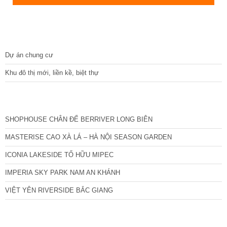
DỰ ÁN
Dự án chung cư
Khu đô thị mới, liền kề, biệt thự
CÁC DỰ ÁN MỚI NHẤT
SHOPHOUSE CHÂN ĐẾ BERRIVER LONG BIÊN
MASTERISE CAO XÀ LÁ – HÀ NỘI SEASON GARDEN
ICONIA LAKESIDE TỐ HỮU MIPEC
IMPERIA SKY PARK NAM AN KHÁNH
VIỆT YÊN RIVERSIDE BẮC GIANG
TIN NỔI BẬT