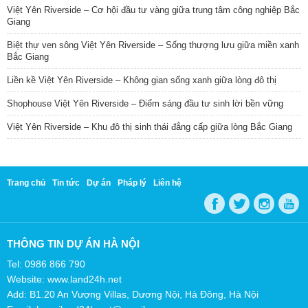
Việt Yên Riverside – Cơ hội đầu tư vàng giữa trung tâm công nghiệp Bắc
Giang
Biệt thự ven sông Việt Yên Riverside – Sống thượng lưu giữa miền xanh
Bắc Giang
Liền kề Việt Yên Riverside – Không gian sống xanh giữa lòng đô thị
Shophouse Việt Yên Riverside – Điểm sáng đầu tư sinh lời bền vững
Việt Yên Riverside – Khu đô thị sinh thái đẳng cấp giữa lòng Bắc Giang
Trang chủ
Tin tức
Dự án
Pháp lý
Liên hệ
THÔNG TIN DỰ ÁN HÀ NỘI
Tel: 0986 866 790
Website: www.land24h.net
Add: B1.20 An Vượng Villas, Dương Nội, Hà Đông, Hà Nội