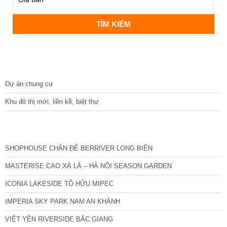
DỰ ÁN
Dự án chung cư
Khu đô thị mới, liền kề, biệt thự
CÁC DỰ ÁN MỚI NHẤT
SHOPHOUSE CHÂN ĐẾ BERRIVER LONG BIÊN
MASTERISE CAO XÀ LÁ – HÀ NỘI SEASON GARDEN
ICONIA LAKESIDE TỐ HỮU MIPEC
IMPERIA SKY PARK NAM AN KHÁNH
VIỆT YÊN RIVERSIDE BẮC GIANG