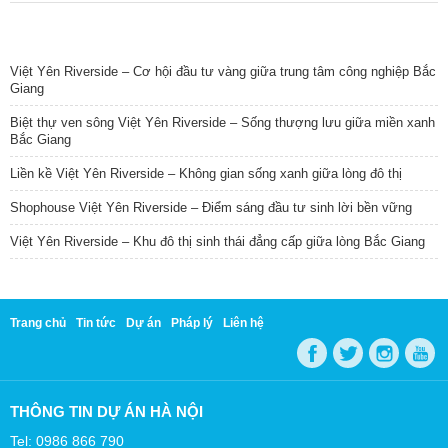
TIN NỔI BẬT
Việt Yên Riverside – Cơ hội đầu tư vàng giữa trung tâm công nghiệp Bắc
Giang
Biệt thự ven sông Việt Yên Riverside – Sống thượng lưu giữa miền xanh
Bắc Giang
Liền kề Việt Yên Riverside – Không gian sống xanh giữa lòng đô thị
Shophouse Việt Yên Riverside – Điểm sáng đầu tư sinh lời bền vững
Việt Yên Riverside – Khu đô thị sinh thái đẳng cấp giữa lòng Bắc Giang
Trang chủ
Tin tức
Dự án
Pháp lý
Liên hệ
THÔNG TIN DỰ ÁN HÀ NỘI
Tel: 0986 866 790