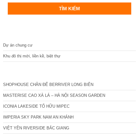
DỰ ÁN
Dự án chung cư
Khu đô thị mới, liền kề, biệt thự
CÁC DỰ ÁN MỚI NHẤT
SHOPHOUSE CHÂN ĐẾ BERRIVER LONG BIÊN
MASTERISE CAO XÀ LÁ – HÀ NỘI SEASON GARDEN
ICONIA LAKESIDE TỐ HỮU MIPEC
IMPERIA SKY PARK NAM AN KHÁNH
VIỆT YÊN RIVERSIDE BẮC GIANG