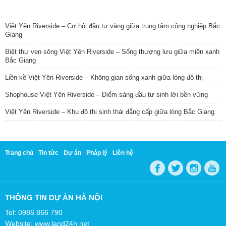
TIN NỔI BẬT
Việt Yên Riverside – Cơ hội đầu tư vàng giữa trung tâm công nghiệp Bắc
Giang
Biệt thự ven sông Việt Yên Riverside – Sống thượng lưu giữa miền xanh
Bắc Giang
Liền kề Việt Yên Riverside – Không gian sống xanh giữa lòng đô thị
Shophouse Việt Yên Riverside – Điểm sáng đầu tư sinh lời bền vững
Việt Yên Riverside – Khu đô thị sinh thái đẳng cấp giữa lòng Bắc Giang
Trang chủ
Tin tức
Dự án
Pháp lý
Liên hệ
THÔNG TIN DỰ ÁN HÀ NỘI
Tel: 0986 866 790
Website: www.land24h.net